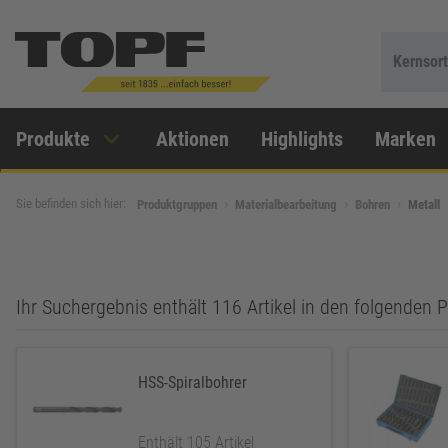
Kernsor
Produkte
Aktionen
Highlights
Marken
Sie befinden sich hier:
Produktgruppen
Materialbearbeitung
Bohren
Metall
Ihr Suchergebnis enthält 116 Artikel in den folgenden
HSS-Spiralbohrer
Enthält 105 Artikel