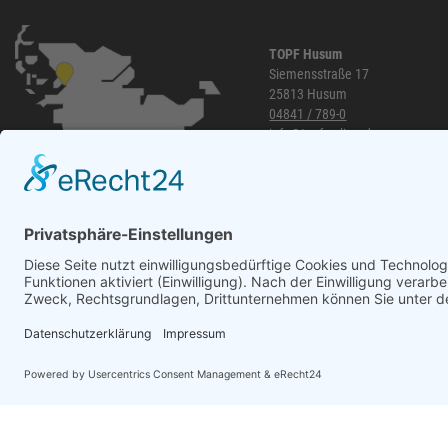
TOPF Husum
Siemensstraße 17
25813 Husum
04841 / 789-0
info@topf-online.de
Öffnungszeiten und mehr
WhatsApp