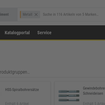
timent
Metall
Katalogportal
Service
 Produktgruppen…
Gewindebohre
HSS-Spiralbohrersätze
Schneideisen
Enthält 6 Artikel
Enthält 5 Artik