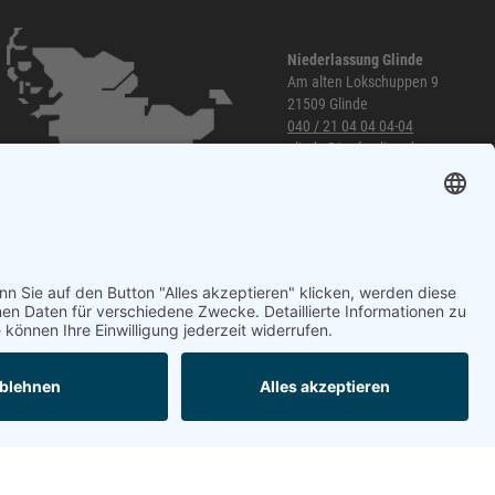
Niederlassung Glinde
Am alten Lokschuppen 9
21509 Glinde
040 / 21 04 04 04-04
glinde@topf-online.de
Öffnungszeiten und mehr