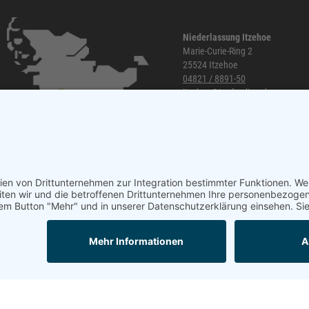
Niederlassung Itzehoe
Marie-Curie-Ring 2
25524 Itzehoe
04821 / 8891-50
itzehoe@topf-online.de
Öffnungszeiten und mehr
Mail
Anrufen