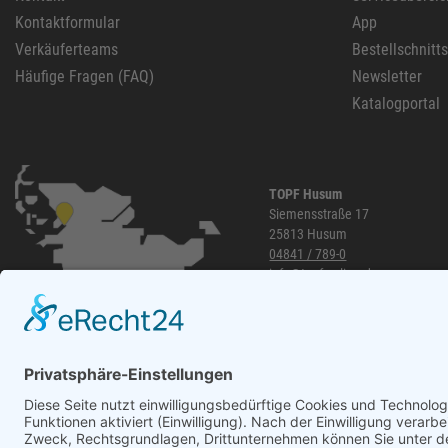
Kontaktformular
App
Verkäuferteams
Bestellschnitt
Häufige Fragen (FAQ)
Newsletter
Katalogportal
TOPF Husum
Siemensstraße 17
25813 Husum
04841 / 789-0
info@topf-online.de
Öffnungszeiten und mehr