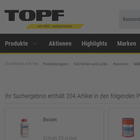
Kernsor
Produkte
Aktionen
Highlights
Marken
Sie befinden sich hier:
Produktgruppen
Holzfarben und Lacke
Remmers
Möb
Ihr Suchergebnis enthält 204 Artikel in den folgenden
Beizen
Enthält 29 Artikel