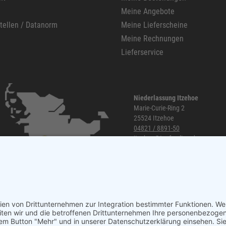
Meine Angebote
stellen / Datanorm
Meine Lieferscheine
Meine Rechnungen
Lieferservice
Niederlassung Itzehoe
Marie-Curie-Ring 2
25524 Itzehoe
04821 / 8891-50
itzehoe@topf-online.de
Öffnungszeiten und mehr