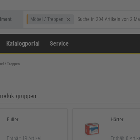
timent
Möbel / Treppen
Katalogportal
Service
el / Treppen
 Produktgruppen…
Füller
Härter
Enthält 19 Artikel
Enthält 8 Artik