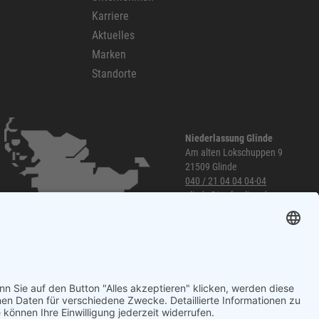
Karriere
Aktuelles
Marken
Standorte
Niederlassung Glinde
Am alten Lokschuppen 9
21509 Glinde
040 / 21 04 04 04-04
glinde@topf-online.de
Öffnungszeiten und mehr