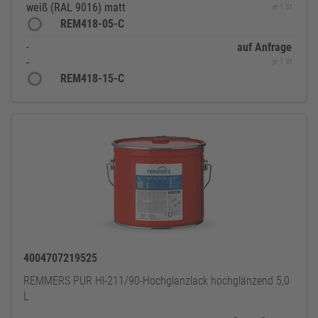
weiß (RAL 9016) matt
je 1 St
REM418-05-C
-
auf Anfrage
-
je 1 St
REM418-15-C
4004707219525
REMMERS PUR Hl-211/90-Hochglanzlack hochglänzend 5,0
L