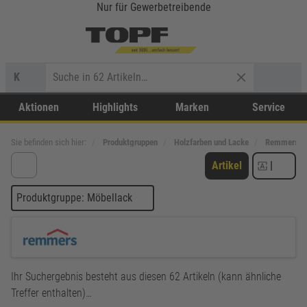
Nur für Gewerbetreibende
K
Aktionen
Highlights
Marken
Service
Sie befinden sich hier:
Produktgruppen
Holzfarben und Lacke
Remmers
Artikel
|
Produktgruppe: Möbellack
Ihr Suchergebnis besteht aus diesen 62 Artikeln (kann ähnliche
Treffer enthalten)…