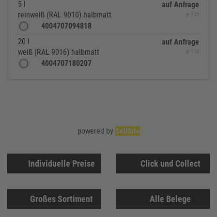
5 l
auf Anfrage
reinweiß (RAL 9010) halbmatt
je 1 St
4004707094818
20 l
auf Anfrage
weiß (RAL 9016) halbmatt
je 1 St
4004707180207
powered by
SellSite
Individuelle Preise
Click und Collect
Großes Sortiment
Alle Belege