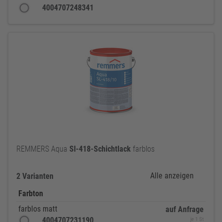
4004707248341
REMMERS Aqua
Sl-418-Schichtlack
farblos
Alle anzeigen
2 Varianten
Farbton
farblos matt
auf Anfrage
4004707231190
je 1 St