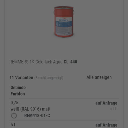
REMMERS 1K-Colorlack Aqua
CL-440
Alle anzeigen
11 Varianten
(8 nicht angezeigt)
Gebinde
Farbton
0,75 l
auf Anfrage
weiß (RAL 9016) matt
je 1 St
REM418-01-C
5 l
auf Anfrage