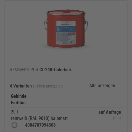
REMMERS PUR
Cl-240-Colorlack
Alle anzeigen
4 Varianten
(1 nicht angezeigt)
Gebinde
Farbton
20 l
auf Anfrage
reinweiß (RAL 9010) halbmatt
je 1 St
4004707094306