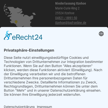
Niederlassung Itzehoe
Marie-Curie-Ring 2
25524 Itzehoe
04821 / 8891-50
itzehoe@topf-online.de
Öffnungszeiten und mehr
Niederlassung Glinde
Am alten Lokschuppen 9
21509 Glinde
040 / 21 04 04 04-04
glinde@topf-online.de
Öffnungszeiten und mehr