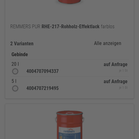
REMMERS PUR
RHE-217-Rohholz-Effektlack
farblos
Alle anzeigen
2 Varianten
Gebinde
20 l
auf Anfrage
4004707094337
je 1 St
5 l
auf Anfrage
4004707219495
je 1 St