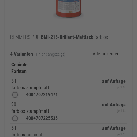
REMMERS PUR
BMl-215-Brillant-Mattlack
farblos
Alle anzeigen
4 Varianten
(1 nicht angezeigt)
Gebinde
Farbton
5 l
auf Anfrage
farblos stumpfmatt
je 1 St
4004707219471
20 l
auf Anfrage
farblos stumpfmatt
je 1 St
4004707225533
5 l
auf Anfrage
farblos tuchmatt
je 1 St