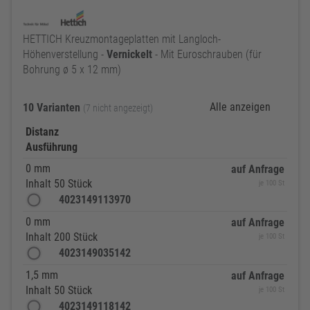
HETTICH Kreuzmontageplatten mit Langloch-
Höhenverstellung -
Vernickelt
- Mit Euroschrauben (für
Bohrung ø 5 x 12 mm)
Alle anzeigen
10 Varianten
(7 nicht angezeigt)
Distanz
Ausführung
0 mm
auf Anfrage
Inhalt 50 Stück
je 100 St
4023149113970
0 mm
auf Anfrage
Inhalt 200 Stück
je 100 St
4023149035142
1,5 mm
auf Anfrage
Inhalt 50 Stück
je 100 St
4023149118142