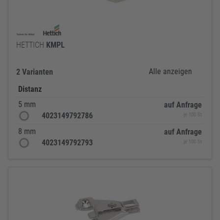
HETTICH
KMPL
Alle anzeigen
2 Varianten
Distanz
5 mm
auf Anfrage
4023149792786
je 100 St
8 mm
auf Anfrage
4023149792793
je 100 St