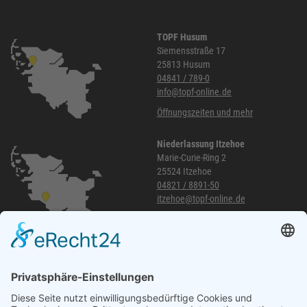
TOPF Husum
Siemensstraße 17
25813 Husum
04841 / 789-0
info@topf-online.de
Öffnungszeiten und mehr
Niederlassung Itzehoe
Marie-Curie-Ring 2
25524 Itzehoe
04821 / 8891-50
itzehoe@topf-online.de
Öffnungszeiten und mehr
Niederlassung Glinde
Am alten Lokschuppen 9
21509 Glinde
040 / 21 04 04 04-04
glinde@topf-online.de