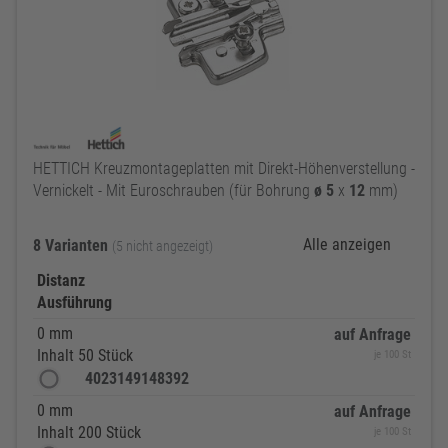
HETTICH Kreuzmontageplatten mit Direkt-Höhenverstellung -
Vernickelt - Mit Euroschrauben (für Bohrung
ø
5
x
12
mm)
Alle anzeigen
8 Varianten
(5 nicht angezeigt)
Distanz
Ausführung
0 mm
auf Anfrage
Inhalt 50 Stück
je 100 St
4023149148392
0 mm
auf Anfrage
Inhalt 200 Stück
je 100 St