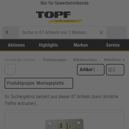
Nur für Gewerbetreibende
K
Aktionen
Highlights
Marken
Service
Sie befinden sich hier:
Produktgruppen
Möbelbeschläge
Möbeltüren- und
Artikel
|
|
Produktgruppe: Montageplatte
Ihr Suchergebnis besteht aus diesen 87 Artikeln (kann ähnliche
Treffer enthalten)…