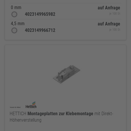
0 mm
auf Anfrage
4023149965982
je 100 St
4,5 mm
auf Anfrage
4023149966712
je 100 St
HETTICH
Montageplatten
zur
Klebemontage
mit Direkt-
Höhenverstellung