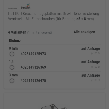
HETTICH Kreuzmontageplatten mit Direkt-Höhenverstellung -
Vernickelt - Mit Euroschrauben (für Bohrung
ø5
x
8
mm)
Alle anzeigen
4 Varianten
(1 nicht angezeigt)
Distanz
0 mm
auf Anfrage
4023149125973
je 100 St
1,5 mm
auf Anfrage
4023149126369
je 100 St
3 mm
auf Anfrage
4023149126475
je 100 St