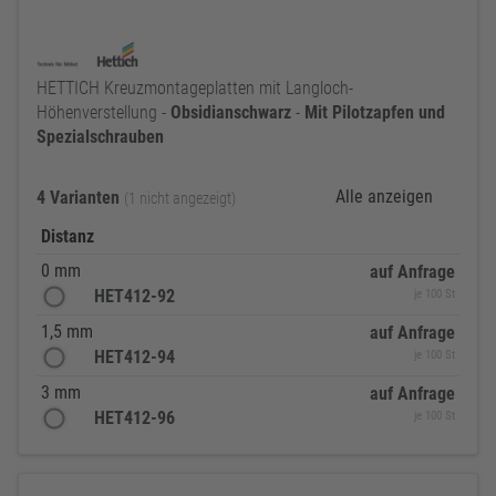
HETTICH Kreuzmontageplatten mit Langloch-
Höhenverstellung -
Obsidianschwarz
-
Mit
Pilotzapfen
und
Spezialschrauben
Alle anzeigen
4 Varianten
(1 nicht angezeigt)
Distanz
0 mm
auf Anfrage
HET412-92
je 100 St
1,5 mm
auf Anfrage
HET412-94
je 100 St
3 mm
auf Anfrage
HET412-96
je 100 St