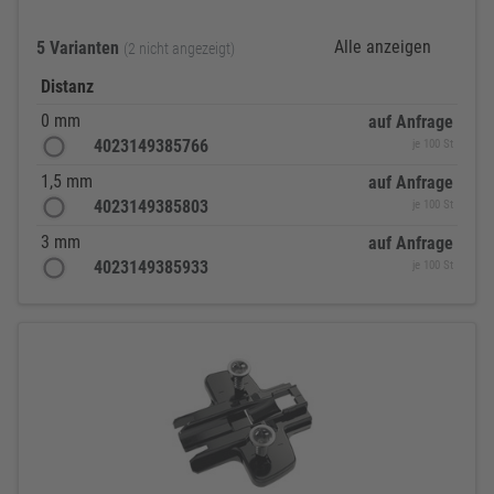
Alle anzeigen
5 Varianten
(2 nicht angezeigt)
Distanz
0 mm
auf Anfrage
4023149385766
je 100 St
1,5 mm
auf Anfrage
4023149385803
je 100 St
3 mm
auf Anfrage
4023149385933
je 100 St