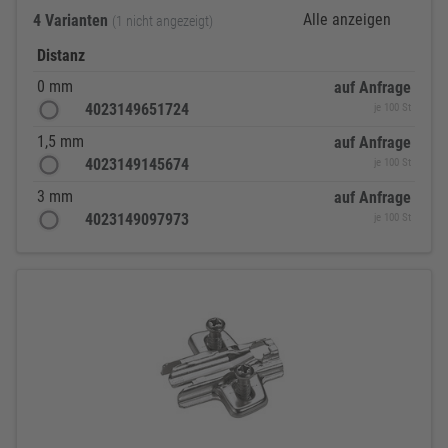
Alle anzeigen
4 Varianten
(1 nicht angezeigt)
Distanz
0 mm
auf Anfrage
4023149651724
je 100 St
1,5 mm
auf Anfrage
4023149145674
je 100 St
3 mm
auf Anfrage
4023149097973
je 100 St