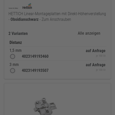
HETTICH Linear-Montageplatten mit Direkt-Höhenverstellung
-
Obsidianschwarz
- Zum Anschrauben
Alle anzeigen
2 Varianten
Distanz
1,5 mm
auf Anfrage
4023149193460
je 100 St
3 mm
auf Anfrage
4023149193507
je 100 St