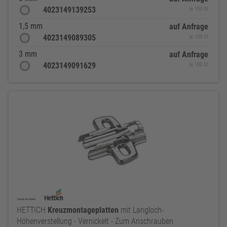
4023149139253
je 100 St
1,5 mm
auf Anfrage
4023149089305
je 100 St
3 mm
auf Anfrage
4023149091629
je 100 St
HETTICH
Kreuzmontageplatten
mit Langloch-
Höhenverstellung - Vernickelt - Zum Anschrauben