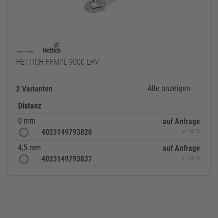
HETTICH FFMPL 9000 LHV
Alle anzeigen
2 Varianten
Distanz
0 mm
auf Anfrage
4023149793820
je 100 St
4,5 mm
auf Anfrage
4023149793837
je 100 St