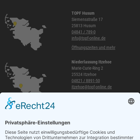
TOPF Husum
Siemensstraße 17
25813 Husum
04841 / 789-0
info@topf-online.de
Öffnungszeiten und mehr
Niederlassung Itzehoe
Marie-Curie-Ring 2
25524 Itzehoe
04821 / 8891-50
itzehoe@topf-online.de
Öffnungszeiten und mehr
Niederlassung Glinde
Am alten Lokschuppen 9
21509 Glinde
040 / 21 04 04 04-04
glinde@topf-online.de