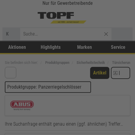
Nur für Gewerbetreibende
K
Aktionen
Highlights
Marken
Service
Sie befinden sich hier:
Produktgruppen
Sicherheitstechnik
Türsicherunge
Artikel
|
Produktgruppe: Panzerriegelschlösser
Ihre Suchanfrage enthält genau einen (ggf. ähnlichen) Treffer…