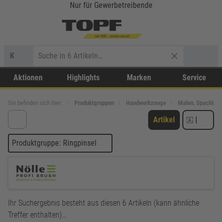
Nur für Gewerbetreibende
K
Aktionen
Highlights
Marken
Service
Sie befinden sich hier:
Produktgruppen
Handwerkzeuge
Malen, Spachteln
Artikel
|
Produktgruppe: Ringpinsel
Ihr Suchergebnis besteht aus diesen 6 Artikeln (kann ähnliche
Treffer enthalten)…