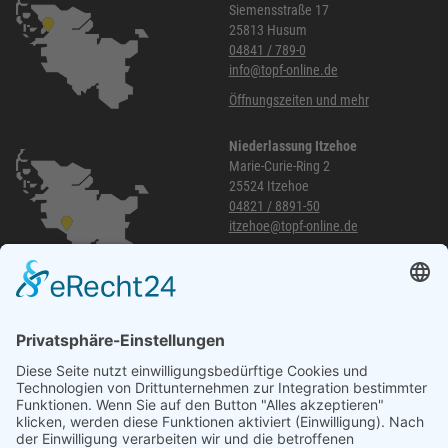
Siemensstraße 17
25813 Husum
04841 / 789-0
info@topf-online.de
Öffnungszeiten und mehr
Niederlassung Itzehoe
Marie-Curie-Ring 2
25524 Itzehoe
04821 / 8891-50
itzehoe@topf-online.de
Öffnungszeiten und mehr
Niederlassung Glinde
Am alten Lokschuppen 9
21509 Glinde
040 / 21 04 04 04-04
glinde@topf-online.de
Öffnungszeiten und mehr