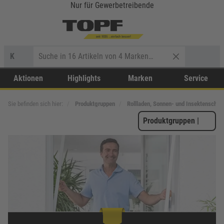
Nur für Gewerbetreibende
K
Aktionen
Highlights
Marken
Service
Sie befinden sich hier:
Produktgruppen
Rollladen, Sonnen- und Insektenschut
Produktgruppen
|