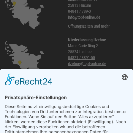
25813 Husum
04841 / 789-0
info@topf-online.de
Öffnungszeiten und mehr
Niederlassung Itzehoe
Marie-Curie-Ring 2
25524 Itzehoe
04821 / 8891-50
itzehoe@topf-online.de
Öffnungszeiten und mehr
Niederlassung Glinde
Am alten Lokschuppen 9
21509 Glinde
040 / 21 04 04 04-04
glinde@topf-online.de
Öffnungszeiten und mehr