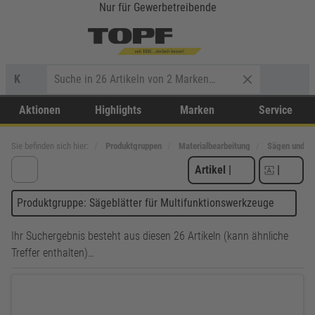
Nur für Gewerbetreibende
K
Aktionen
Highlights
Marken
Service
Sie befinden sich hier:
Produktgruppen
Materialbearbeitung
Sägen und T
Artikel
|
|
Produktgruppe: Sägeblätter für Multifunktionswerkzeuge
Ihr Suchergebnis besteht aus diesen 26 Artikeln (kann ähnliche
Treffer enthalten)…