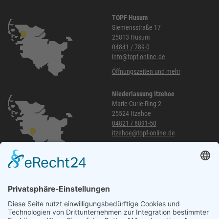
TOPF Husum
Siemensstraße 17
25813 Husum
04841 / 789-0
info@topf-online.de
Öffnungszeiten und mehr
Niederlassung Itzehoe
Marie-Curie-Ring 2
25524 Itzehoe
04821 / 8891-50
itzehoe@topf-online.de
Öffnungszeiten und mehr
Niederlassung Glinde
Am alten Lokschuppen 9
21509 Glinde
040 / 21 04 04 04-04
glinde@topf-online.de