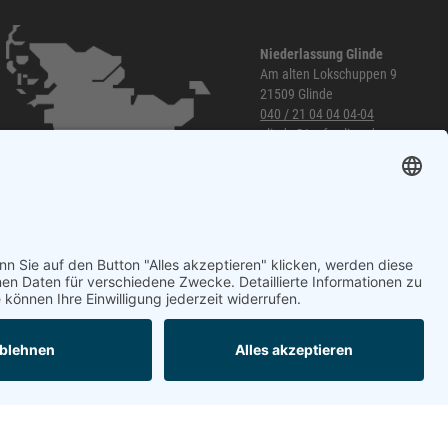
Niederlassung Glinde
Am alten Lokschuppen 9
21509 Glinde
040 / 21 04 04 04-04
glinde@topf-online.de
Öffnungszeiten und mehr