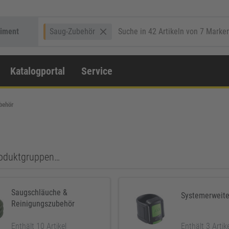
timent
Saug-Zubehör
Katalogportal
Service
behör
Produktgruppen…
Saugschläuche &
Systemerweit
Reinigungszubehör
Enthält 10 Artikel
Enthält 3 Artik