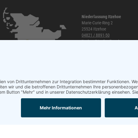
Niederlassung Itzehoe
Marie-Curie-Ring 2
25524 Itzehoe
04821 / 8891-50
itzehoe@topf-online.de
Öffnungszeiten und mehr
Mail
Anrufen