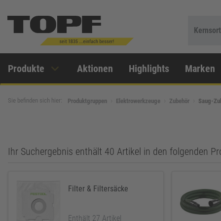
Kernsor
Produkte
Aktionen
Highlights
Marken
Sie befinden sich hier:
Produktgruppen
Elektrowerkzeuge
Zubehör
Saug-Zu
Ihr Suchergebnis enthält 40 Artikel in den folgenden 
Filter & Filtersäcke
Enthält 27 Artikel