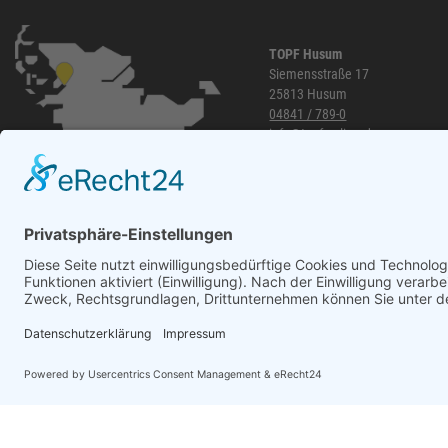
TOPF Husum
Siemensstraße 17
25813 Husum
04841 / 789-0
info@topf-online.de
Öffnungszeiten und mehr
WhatsApp