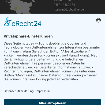
25524 Itzehoe
04821 / 8891-50
itzehoe@topf-online.de
Öffnungszeiten und mehr
Niederlassung Glinde
Am alten Lokschuppen 9
21509 Glinde
040 / 21 04 04 04-04
glinde@topf-online.de
Öffnungszeiten und mehr
Impressum
AGB
Datenschutzerklärung