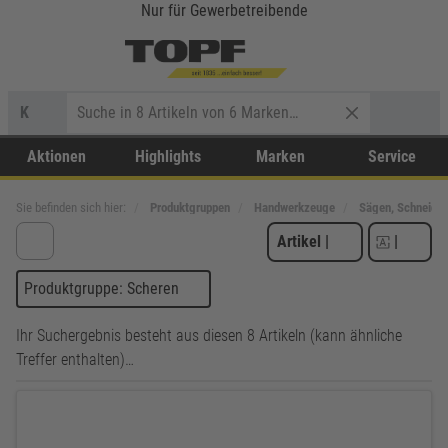
Nur für Gewerbetreibende
K
Aktionen
Highlights
Marken
Service
Sie befinden sich hier:
Produktgruppen
Handwerkzeuge
Sägen, Schneiden
Artikel
|
|
Produktgruppe: Scheren
Ihr Suchergebnis besteht aus diesen 8 Artikeln (kann ähnliche
Treffer enthalten)…