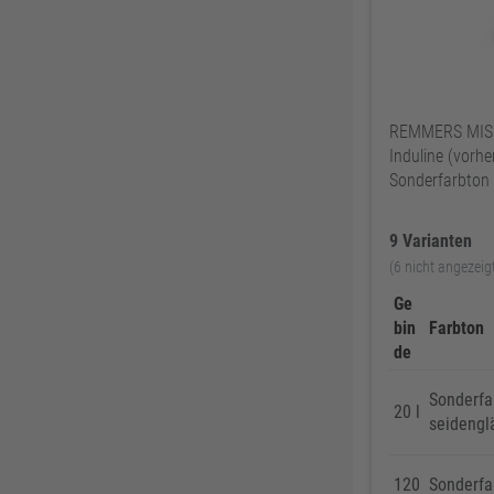
REMMERS MISCH
Induline (vorh
Sonderfarbton
9 Varianten
(6 nicht angezeig
Ge
bin
Farbton
de
Sonderfa
20 l
seidengl
120
Sonderfa