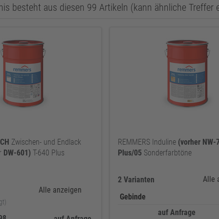
is besteht aus diesen 99 Artikeln (kann ähnliche Treffer 
SCH
Zwischen- und Endlack
REMMERS Induline
(vorher
NW-7
er
DW-601)
T-640 Plus
Plus/05
Sonderfarbtöne
Alle
2 Varianten
Alle anzeigen
Gebinde
gt)
auf Anfrage
398
auf Anfrage