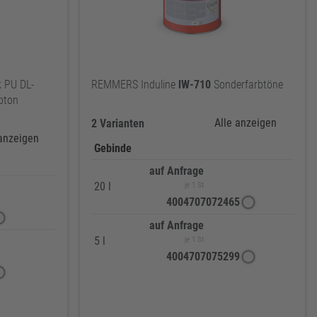
 PU DL-
REMMERS Induline
lW-710
Sonderfarbtöne
bton
Alle anzeigen
2 Varianten
 anzeigen
Gebinde
auf Anfrage
20 l
je 1 St
4004707072465
auf Anfrage
5 l
je 1 St
4004707075299