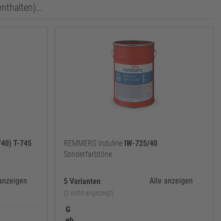
enthalten)…
40)
T-745
REMMERS Induline
lW-725/40
Sonderfarbtöne
 anzeigen
Alle anzeigen
5 Varianten
(2 nicht angezeigt)
G
eb