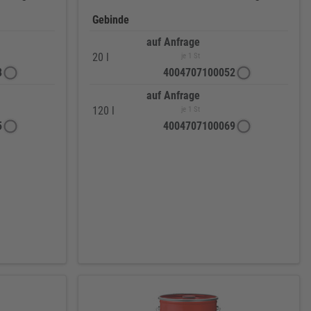
Gebinde
auf Anfrage
20 l
je 1 St
8
4004707100052
auf Anfrage
120 l
je 1 St
5
4004707100069