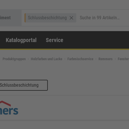
timent
Schlussbeschichtung
Katalogportal
Service
Produktgruppen
Holzfarben und Lacke
Farbmischservice
Remmers
Fenster
 Schlussbeschichtung