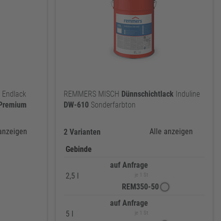
 Endlack
REMMERS MISCH
Dünnschichtlack
Induline
Premium
DW-610
Sonderfarbton
 anzeigen
Alle anzeigen
2 Varianten
Gebinde
auf Anfrage
2,5 l
je 1 St
REM350-50
auf Anfrage
5 l
je 1 St