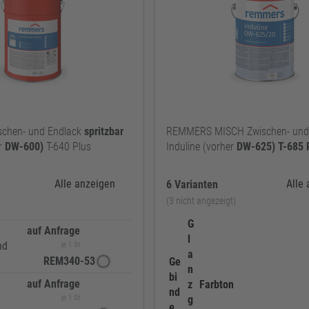
chen- und Endlack
spritzbar
REMMERS MISCH Zwischen- und
er
DW-600)
T-640 Plus
Induline (vorher
DW-625)
T-685
Alle anzeigen
Alle
6 Varianten
(3 nicht angezeigt)
G
auf Anfrage
l
nd
je 1 St
a
REM340-53
Ge
n
bi
auf Anfrage
z
Farbton
nd
je 1 St
g
e