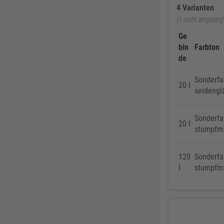
4 Varianten
(1 nicht angezeig
Ge
bin
Farbton
de
Sonderfa
20 l
seidengl
Sonderfa
20 l
stumpfm
120
Sonderfa
l
stumpfm