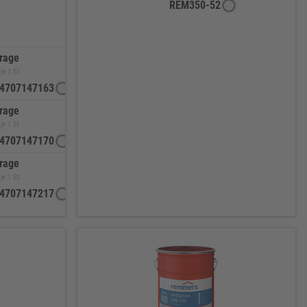
REM350-52
rage
je 1 St
4707147163
rage
je 1 St
4707147170
rage
je 1 St
4707147217