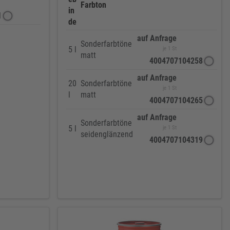
Farbton
in
1
de
auf Anfrage
Sonderfarbtöne
5 l
je 1 St
matt
4004707104258
auf Anfrage
20
Sonderfarbtöne
je 1 St
l
matt
4004707104265
auf Anfrage
Sonderfarbtöne
5 l
je 1 St
seidenglänzend
4004707104319