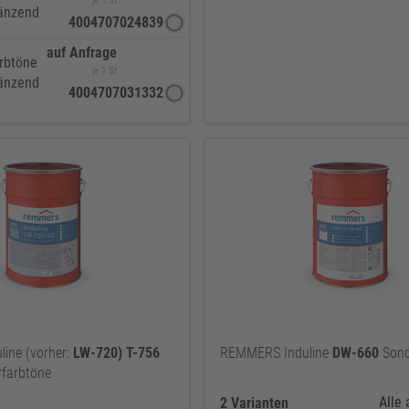
je 1 St
änzend
4004707024839
auf Anfrage
rbtöne
je 1 St
änzend
4004707031332
ine (vorher:
LW-720)
T-756
REMMERS Induline
DW-660
Sond
farbtöne
Alle
2 Varianten