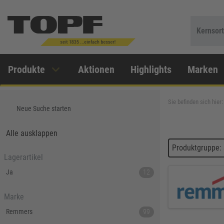
Kernsor
Produkte
Aktionen
Highlights
Marken
Sie befinden sich hier:
Neue Suche starten
Alle ausklappen
Produktgruppe:
Lagerartikel
Ja
12
Marke
Remmers
99