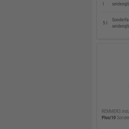
l
seidengl
Sonderfa
5 l
seidengl
REMMERS Indul
Plus/10
Sonder