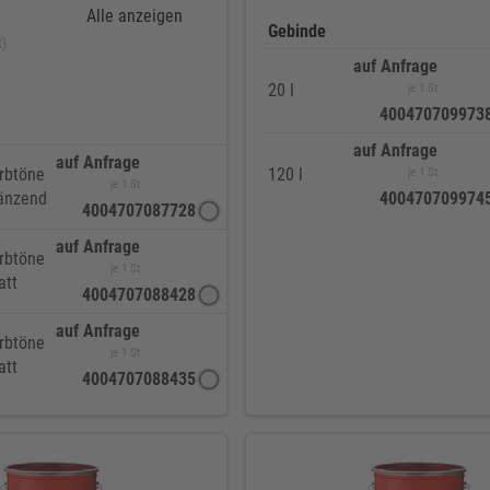
Alle anzeigen
Gebinde
t)
auf Anfrage
20 l
je 1 St
400470709973
auf Anfrage
auf Anfrage
rbtöne
120 l
je 1 St
je 1 St
änzend
400470709974
4004707087728
auf Anfrage
rbtöne
je 1 St
att
4004707088428
auf Anfrage
rbtöne
je 1 St
att
4004707088435