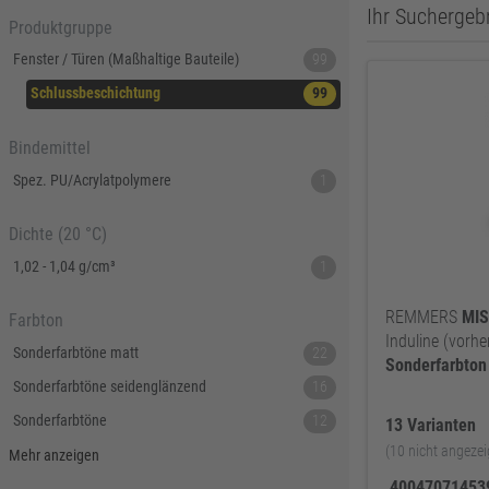
Ihr Suchergebn
Produktgruppe
Fenster / Türen (Maßhaltige Bauteile)
99
Schlussbeschichtung
99
Bindemittel
Spez. PU/Acrylatpolymere
1
Dichte (20 °C)
1,02 - 1,04 g/cm³
1
REMMERS
MI
Farbton
Induline (vorh
Sonderfarbtöne matt
22
Sonderfarbton
Sonderfarbtöne seidenglänzend
16
Sonderfarbtöne
12
13 Varianten
(10 nicht angezei
Sonderton
5
Mehr anzeigen
4004707145