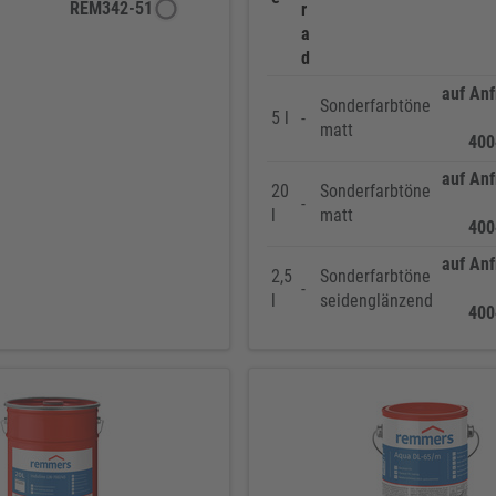
REM342-51
r
a
d
auf Anf
Sonderfarbtöne
5 l
-
matt
400
auf Anf
20
Sonderfarbtöne
-
l
matt
400
auf Anf
2,5
Sonderfarbtöne
-
l
seidenglänzend
400