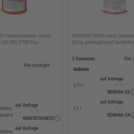
 Dickschichtlasur spritzb.
REMMERS MISCH Aqua Decklack
er LW-700) T-750 Plus
65/sg seidenglänzend Sonderfar
Alle
2 Varianten
Alle anzeigen
Gebinde
t)
auf Anfrage
0,75 l
je 1 St
REM466-22
auf Anfrage
auf Anfrage
rbtöne
2,5 l
je 1 St
je 1 St
änzend
REM466-24
4004707024822
auf Anfrage
rbtöne