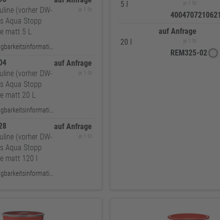
5 l
je 1 St
line (vorher DW-
je 1 St
400470721062
us Aqua Stopp
auf Anfrage
e matt 5 L
20 l
je 1 St
keine Verfügbarkeitsinformationen
REM325-02
404
auf Anfrage
line (vorher DW-
je 1 St
us Aqua Stopp
e matt 20 L
keine Verfügbarkeitsinformationen
428
auf Anfrage
line (vorher DW-
je 1 St
us Aqua Stopp
e matt 120 l
keine Verfügbarkeitsinformationen