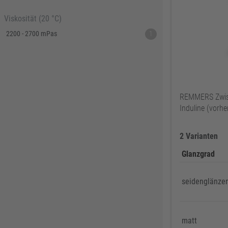
Sonderfarbton
1
Viskosität (20 °C)
Sonderfarbtöne UV+ matt
1
2200 - 2700 mPas
1
Sonderfarbtöne UV+ seidenglänzend
1
Sonderfarbtöne UV+ seidenmatt
1
Sondertöne
1
REMMERS Zwis
Induline (vorh
2 Varianten
Glanzgrad
seidenglänze
matt