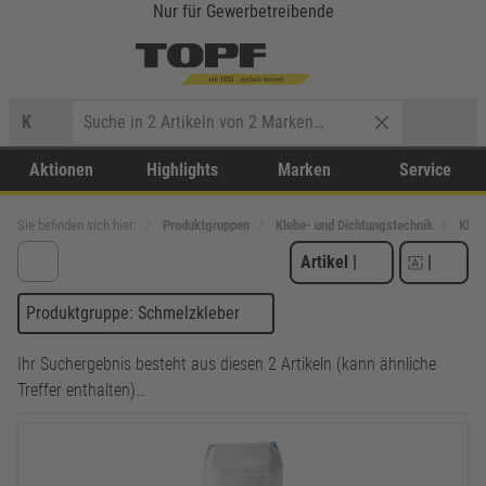
Nur für Gewerbetreibende
K
Aktionen
Highlights
Marken
Service
Sie befinden sich hier:
Produktgruppen
Klebe- und Dichtungstechnik
Kleb
Artikel
|
|
Produktgruppe: Schmelzkleber
Ihr Suchergebnis besteht aus diesen 2 Artikeln (kann ähnliche
Treffer enthalten)…