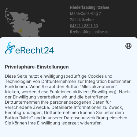
Niederlassung Itzehoe
Marie-Curie-Ring 2
25524 Itzehoe
04821 / 8891-50
itzehoe@topf-online.de
Öffnungszeiten und mehr
Niederlassung Glinde
Am alten Lokschuppen 9
21509 Glinde
040 / 21 04 04 04-04
glinde@topf-online.de
Öffnungszeiten und mehr