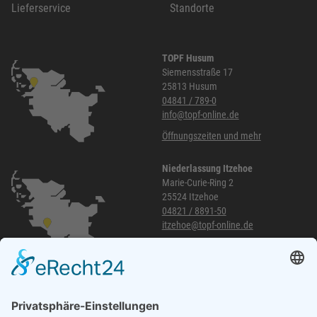
Lieferservice
Standorte
TOPF Husum
Siemensstraße 17
25813 Husum
04841 / 789-0
info@topf-online.de
Öffnungszeiten und mehr
Niederlassung Itzehoe
Marie-Curie-Ring 2
25524 Itzehoe
04821 / 8891-50
itzehoe@topf-online.de
Öffnungszeiten und mehr
Niederlassung Glinde
Am alten Lokschuppen 9
21509 Glinde