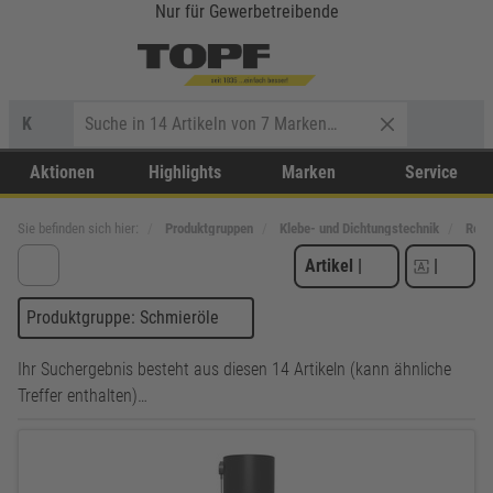
Nur für Gewerbetreibende
K
Aktionen
Highlights
Marken
Service
Sie befinden sich hier:
Produktgruppen
Klebe- und Dichtungstechnik
Rein
Artikel
|
|
Produktgruppe: Schmieröle
Ihr Suchergebnis besteht aus diesen 14 Artikeln (kann ähnliche
Treffer enthalten)…