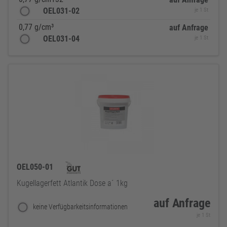
OEL031-02
je 1 St
0,77 g/cm³
auf Anfrage
OEL031-04
je 1 St
OEL050-01
Kugellagerfett Atlantik Dose a´ 1kg
auf Anfrage
keine Verfügbarkeitsinformationen
je 1 St