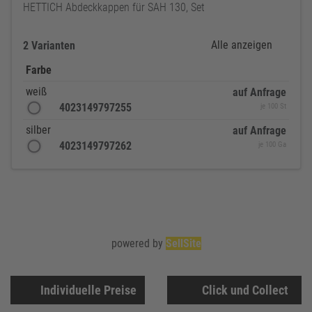
HETTICH Abdeckkappen für SAH 130, Set
Alle anzeigen
2 Varianten
Farbe
weiß
auf Anfrage
4023149797255
je 100 St
silber
auf Anfrage
4023149797262
je 100 Ga
powered by
SellSite
Individuelle Preise
Click und Collect