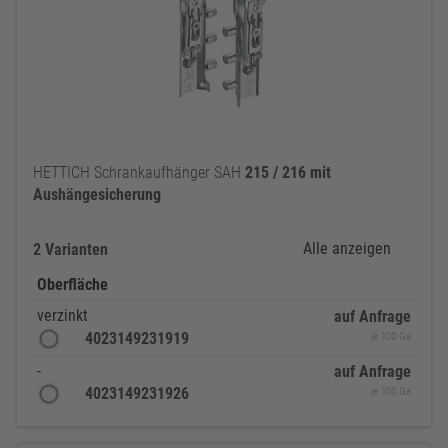
HETTICH Schrankaufhänger SAH
215
/
216
mit
Aushängesicherung
Alle anzeigen
2 Varianten
Oberfläche
verzinkt
auf Anfrage
4023149231919
je 100 Ga
-
auf Anfrage
4023149231926
je 100 Ga