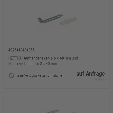
4023149461033
HETTICH
Aufhängehaken
ø
6
×
60
mm und
Mauerwerksdübel ø 8 x 40 mm
auf Anfrage
keine Verfügbarkeitsinformationen
je 100 St