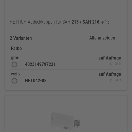
HETTICH Abdeckkappen für SAH
215
/
SAH
216
,
ø
15
Alle anzeigen
2 Varianten
Farbe
grau
auf Anfrage
4023149797231
je 100 St
weiß
auf Anfrage
HET042-08
je 100 St