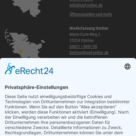
info@topf-online.de
Öffnungszeiten und mehr
Niederlassung Itzehoe
Marie-Curie-Ring 2
25524 Itzehoe
04821 / 8891-50
itzehoe@topf-online.de
Öffnungszeiten und mehr
Niederlassung Glinde
Am alten Lokschuppen 9
21509 Glinde
040 / 21 04 04 04-04
glinde@topf-online.de
Öffnungszeiten und mehr