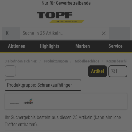
Nur für Gewerbetreibende
K
Aktionen
Highlights
Marken
Service
Sie befinden sich hier:
Produktgruppen
Möbelbeschläge
Korpusbeschläge
Artikel
|
Produktgruppe: Schrankaufhänger
Ihr Suchergebnis besteht aus diesen 25 Artikeln (kann ähnliche
Treffer enthalten)…