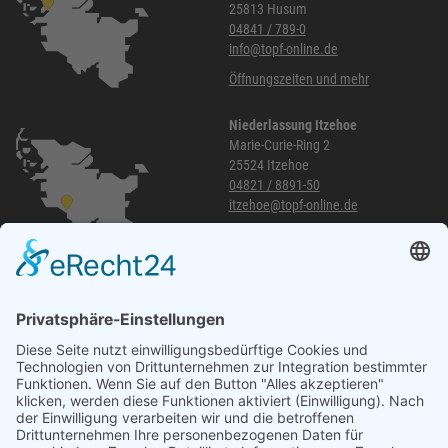
25813 Husum
04841 / 789-0
info@topf-online.de
Öffnungszeiten und mehr
Niederlassung Itzehoe
Marie-Curie-Ring 2
25524 Itzehoe
04821 / 8891-50
itzehoe@topf-online.de
Öffnungszeiten und mehr
Niederlassung Glinde
Am alten Lokschuppen 9
21509 Glinde
040 / 21 04 04 04-04
glinde@topf-online.de
Öffnungszeiten und mehr