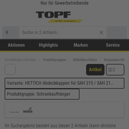
Nur für Gewerbetreibende
K
Aktionen
Highlights
Marken
Service
Sie befinden sich hier:
Produktgruppen
Möbelbeschläge
Korpusbeschläge
Artikel
|
Variante: HETTICH Abdeckkappen für SAH 215 / SAH 216, ø 15
Produktgruppe: Schrankaufhänger
Ihr Suchergebnis besteht aus diesen 2 Artikeln (kann ähnliche