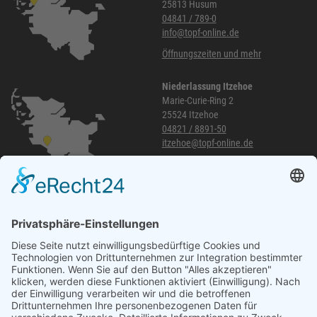
25813 Husum
04841 / 789-0
info@topf-online.de
Öffnungszeiten und mehr
Niederlassung Itzehoe
Marie-Curie-Ring 2
25524 Itzehoe
04821 / 8891-50
itzehoe@topf-online.de
Öffnungszeiten und mehr
Niederlassung Glinde
Am alten Lokschuppen 9
21509 Glinde
040 / 21 04 04 04-04
glinde@topf-online.de
Öffnungszeiten und mehr