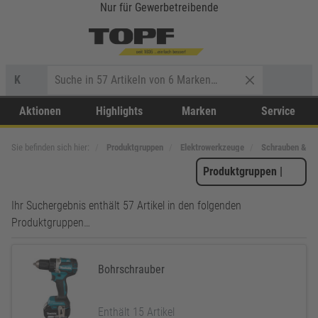
Nur für Gewerbetreibende
K
Aktionen
Highlights
Marken
Service
Sie befinden sich hier:
Produktgruppen
Elektrowerkzeuge
Schrauben & Bo
Produktgruppen
|
Ihr Suchergebnis enthält 57 Artikel in den folgenden
Produktgruppen…
Bohrschrauber
Enthält 15 Artikel