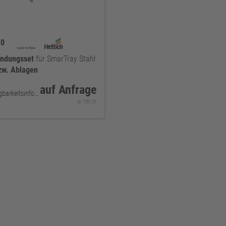
70
indungsset
für SmarTray Stahl
zw.
Ablagen
auf Anfrage
keine Verfügbarkeitsinformationen
je 100 St