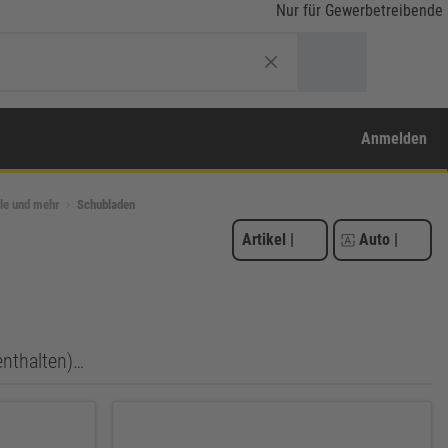
Nur für Gewerbetreibende
Anmelden
le und mehr
Schubladen
Artikel
|
Auto
|
enthalten)…