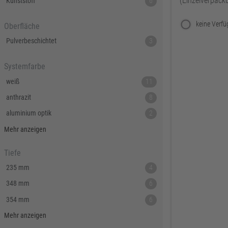
(Einzelverpack
Kunststoff
6
Oberfläche
Pulverbeschichtet
3
Systemfarbe
weiß
11
anthrazit
8
aluminium optik
2
schwarz
2
Mehr anzeigen
Tiefe
235 mm
4
348 mm
6
354 mm
6
448 mm
2
Mehr anzeigen