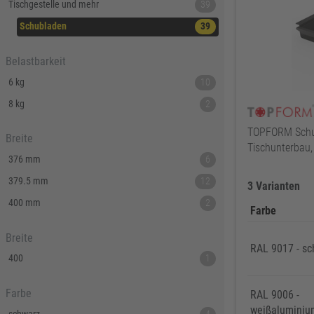
Tischgestelle und mehr
39
Schubladen
39
Belastbarkeit
6 kg
10
8 kg
2
TOPFORM Schub
Breite
Tischunterbau,
376 mm
6
379.5 mm
12
3 Varianten
400 mm
2
Farbe
Breite
RAL 9017 - sc
400
1
Farbe
RAL 9006 -
weißaluminiu