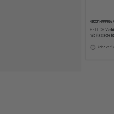
40231499906
HETTICH
Verb
mit Kassette
b