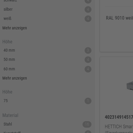
schwarz
4
silber
4
RAL 9010 wei
weiß
4
bambus
1
Mehr anzeigen
RAL 9006 - weißaluminium
1
Höhe
RAL 9010 weiß
1
40 mm
3
RAL 9017 - schwarz
1
50 mm
4
60 mm
4
75 mm
8
Mehr anzeigen
Höhe
75
1
Material
40231491451
Stahl
16
HETTICH SmarT