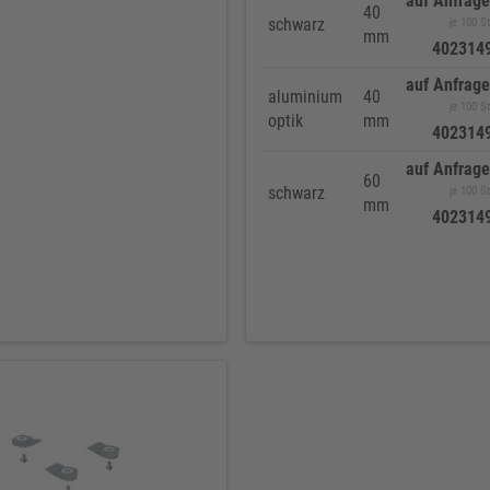
auf Anfrage
40
schwarz
je 100 St
mm
402314
auf Anfrage
aluminium
40
je 100 St
optik
mm
402314
auf Anfrage
60
schwarz
je 100 St
mm
402314