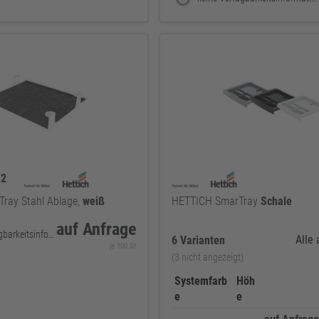
72
ray Stahl Ablage,
weiß
HETTICH SmarTray
Schale
auf Anfrage
keine Verfügbarkeitsinformationen
Alle
6 Varianten
je 100 St
(3 nicht angezeigt)
Systemfarb
Höh
e
e