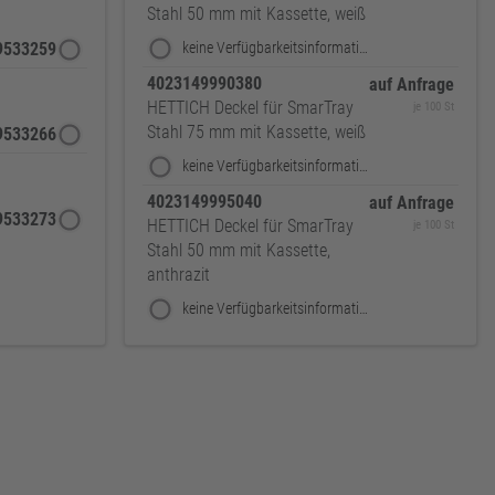
Stahl 50 mm mit Kassette, weiß
9533259
keine Verfügbarkeitsinformationen
4023149990380
auf Anfrage
HETTICH Deckel für SmarTray
je 100 St
Stahl 75 mm mit Kassette, weiß
9533266
keine Verfügbarkeitsinformationen
4023149995040
auf Anfrage
9533273
HETTICH Deckel für SmarTray
je 100 St
Stahl 50 mm mit Kassette,
anthrazit
keine Verfügbarkeitsinformationen