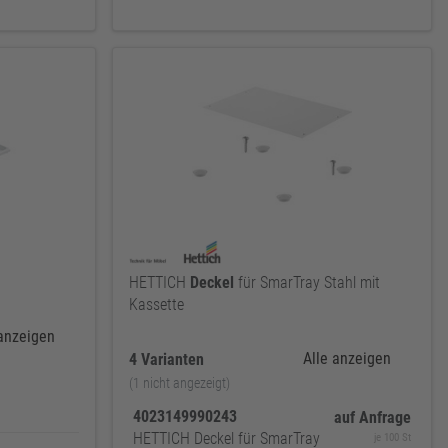
HETTICH
Deckel
für SmarTray Stahl mit
Kassette
 anzeigen
Alle anzeigen
4 Varianten
(1 nicht angezeigt)
4023149990243
auf Anfrage
HETTICH Deckel für SmarTray
je 100 St