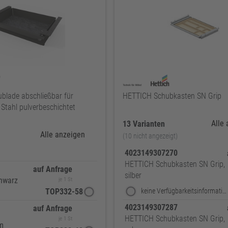
lade abschließbar für
HETTICH Schubkasten SN Grip
 Stahl pulverbeschichtet
Alle
13 Varianten
Alle anzeigen
(10 nicht angezeigt)
4023149307270
HETTICH Schubkasten SN Grip,
auf Anfrage
silber
hwarz
je 1 St
TOP332-58
keine Verfügbarkeitsinformationen
4023149307287
auf Anfrage
HETTICH Schubkasten SN Grip,
je 1 St
m