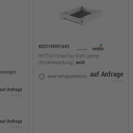
4023149091643
HETTICH SmarTray Stahl Laptop
(Einzelverpackung),
weiß
 anzeigen
auf Anfrage
keine Verfügbarkeitsinformationen
je 100 St
auf Anfrage
je 100 St
auf Anfrage
je 100 St