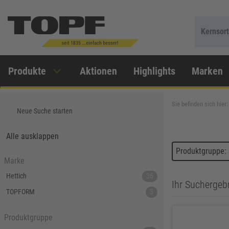
Kernsor
Produkte
Aktionen
Highlights
Marken
Sie befinden sich hier:
Neue Suche starten
Alle ausklappen
Produktgruppe:
Marke
Hettich
36
Ihr Suchergebn
TOPFORM
3
Produktgruppe