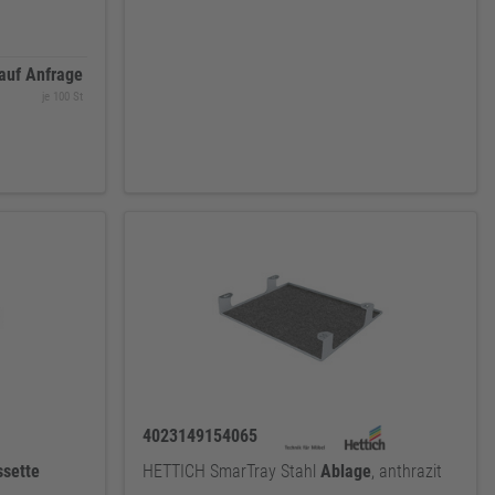
auf Anfrage
je 100 St
4023149154065
ssette
HETTICH SmarTray Stahl
Ablage
, anthrazit