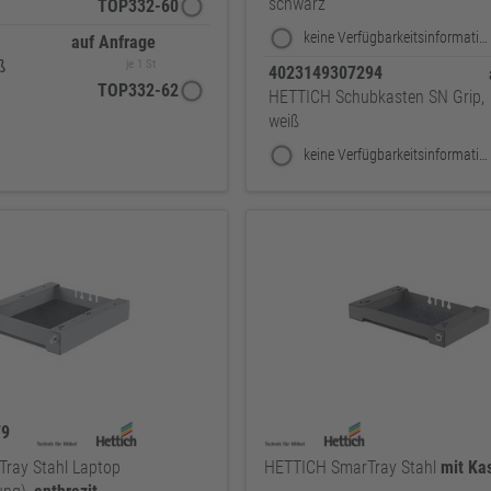
schwarz
TOP332-60
keine Verfügbarkeitsinformationen
auf Anfrage
ß
je 1 St
4023149307294
TOP332-62
HETTICH Schubkasten SN Grip,
weiß
keine Verfügbarkeitsinformationen
79
ray Stahl Laptop
HETTICH SmarTray Stahl
mit
Ka