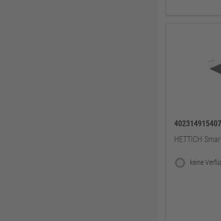
40231491540
HETTICH SmarT