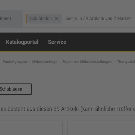
timent
Schubladen
Katalogportal
Service
Produktgruppen
Möbelbeschläge
Raum- und Möbelausstattungen
Tischgestel
 Schubladen
is besteht aus diesen 39 Artikeln (kann ähnliche Treffer 