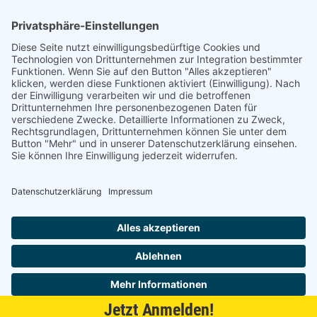
Am alten Lokschuppen 9
21509 Glinde
040 / 21 04 04 04-04
glinde@topf-online.de
Öffnungszeiten und mehr
Impressum
AGB
Datenschutzerklärung
Desktop-Version
Jetzt Anmelden!