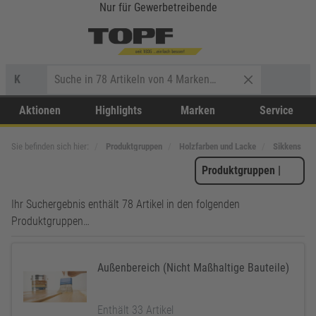
Nur für Gewerbetreibende
K
Aktionen
Highlights
Marken
Service
Sie befinden sich hier:
Produktgruppen
Holzfarben und Lacke
Sikkens
Produktgruppen
|
Ihr Suchergebnis enthält 78 Artikel in den folgenden
Produktgruppen…
Außenbereich (Nicht Maßhaltige Bauteile)
Enthält 33 Artikel