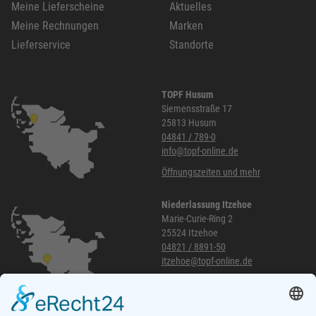
Meine Lieferscheine
Aktuelles
Meine Rechnungen
Marken
Lieferservice
Standorte
TOPF Husum
Siemensstraße 17
25813 Husum
04841 / 789-0
info@topf-online.de
Öffnungszeiten und mehr
Niederlassung Itzehoe
Marie-Curie-Ring 2
25524 Itzehoe
04821 / 8891-50
itzehoe@topf-online.de
Öffnungszeiten und mehr
Niederlassung Glinde