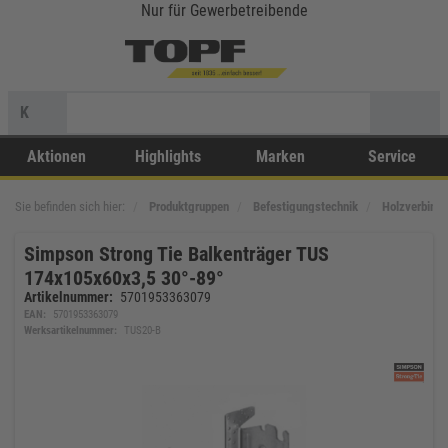
Nur für Gewerbetreibende
K
Aktionen
Highlights
Marken
Service
Sie befinden sich hier:
Produktgruppen
Befestigungstechnik
Holzverbinde
Simpson Strong Tie Balkenträger TUS
174x105x60x3,5 30°-89°
Artikelnummer:
5701953363079
EAN:
5701953363079
Werksartikelnummer:
TUS20-B