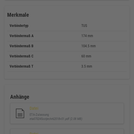
Merkmale
Verbindertyp
TUS
Verbindermaß A
174 mm
Verbindermaß B
104.5 mm
Verbindermaß C
60 mm
Verbindermaß T
3.5 mm
Anhänge
Datei
ETA-Zulassung
eta070245sstjechr62018v01.pdf (2.08 MB)