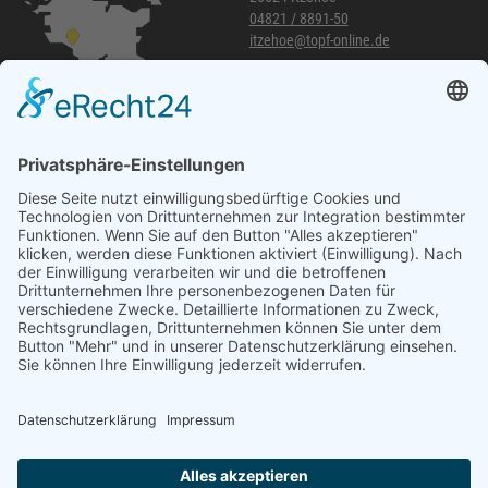
04821 / 8891-50
itzehoe@topf-online.de
Öffnungszeiten und mehr
Niederlassung Glinde
Am alten Lokschuppen 9
21509 Glinde
040 / 21 04 04 04-04
glinde@topf-online.de
Öffnungszeiten und mehr
Impressum
AGB
Datenschutzerklärung