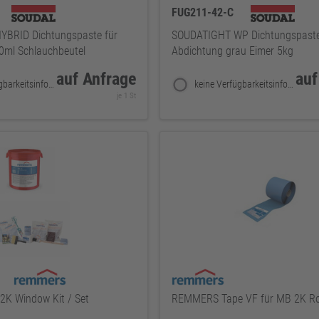
FUG211-42-C
BRID Dichtungspaste für
SOUDATIGHT WP Dichtungspaste
0ml Schlauchbeutel
Abdichtung grau Eimer 5kg
auf Anfrage
auf
keine Verfügbarkeitsinformationen
keine Verfügbarkeitsinformationen
je 1 St
K Window Kit / Set
REMMERS Tape VF für MB 2K Ro