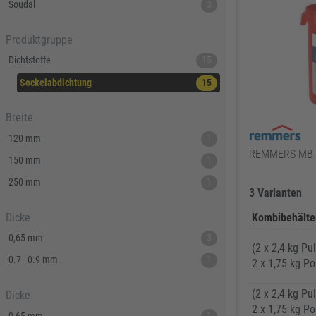
Soudal
3
Produktgruppe
Dichtstoffe
15
Sockelabdichtung
15
Breite
120 mm
1
REMMERS MB 2
150 mm
1
250 mm
1
3 Varianten
Dicke
Kombibehälte
0,65 mm
3
(2 x 2,4 kg Pu
0.7 - 0.9 mm
1
2 x 1,75 kg P
(2 x 2,4 kg Pu
Dicke
2 x 1,75 kg P