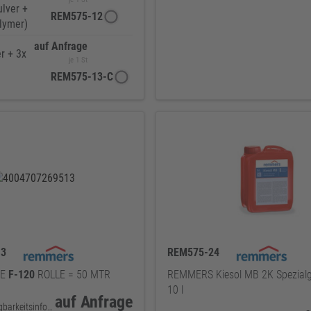
ulver +
REM575-12
olymer)
auf Anfrage
r + 3x
je 1 St
REM575-13-C
13
REM575-24
PE
F-120
ROLLE = 50 MTR
REMMERS Kiesol MB 2K Spezialg
10 l
auf Anfrage
keine Verfügbarkeitsinformationen