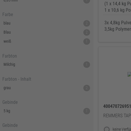
0,65 mm
1
(1 x 14,4 kg P
1 x 10,6 kg P
Farbe
3x 4,8kg Pulve
blau
2
3,5kg Polymer
Blau
2
weiß
1
Farbton
Milchig
1
Farbton - Inhalt
grau
2
Gebinde
40047072695
5 kg
1
REMMERS TA
Gebinde