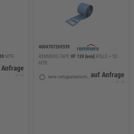
4004707269339
30
MTR
REMMERS TAPE
VF
120
[eco]
ROLLE = 50
MTR
 Anfrage
auf Anfrage
je 1 St
keine Verfügbarkeitsinformationen
je 1 St