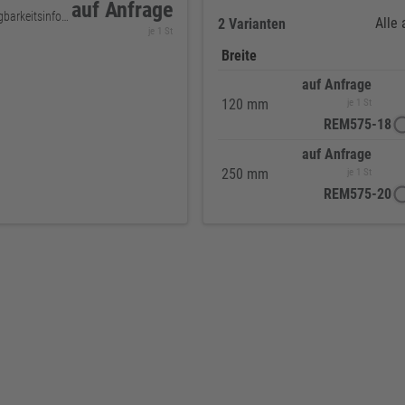
auf Anfrage
keine Verfügbarkeitsinformationen
Alle
2 Varianten
je 1 St
Breite
auf Anfrage
120 mm
je 1 St
REM575-18
auf Anfrage
250 mm
je 1 St
REM575-20