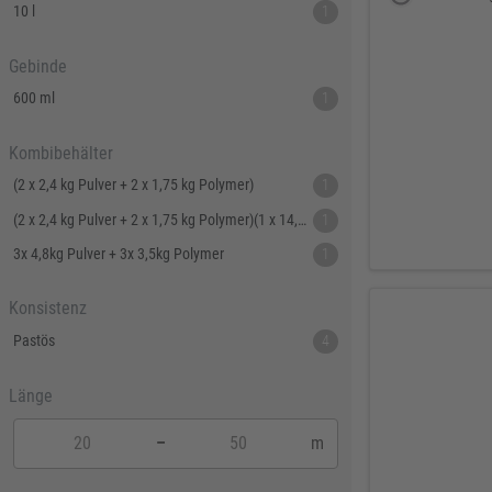
10 l
1
Gebinde
600 ml
1
Kombibehälter
(2 x 2,4 kg Pulver + 2 x 1,75 kg Polymer)
1
(2 x 2,4 kg Pulver + 2 x 1,75 kg Polymer)(1 x 14,4 kg Pulver + 1 x 10,6 kg Polymer)
1
3x 4,8kg Pulver + 3x 3,5kg Polymer
1
Konsistenz
Pastös
4
Länge
–
m