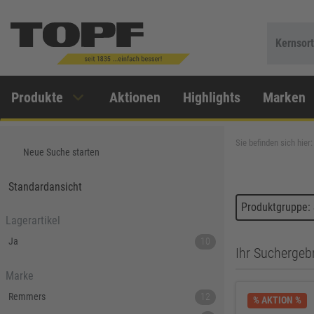
Kernsor
Produkte
Aktionen
Highlights
Marken
Sie befinden sich hier:
Neue Suche starten
Standardansicht
Produktgruppe:
Lagerartikel
Ja
10
Ihr Suchergebn
Marke
Remmers
12
% AKTION %