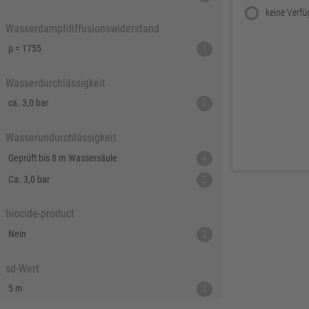
Wasserdampfdiffusionswiderstand
µ = 1755
1
Wasserdurchlässigkeit
ca. 3,0 bar
2
Wasserundurchlässigkeit
Geprüft bis 8 m Wassersäule
4
Ca. 3,0 bar
2
biocide-product
Nein
2
sd-Wert
5 m
2