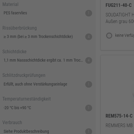
Material
FUG211-40-C
PES faservlies
1
SOUDATIGHT HY
Außen grau 60
Rissüberbrückung
≥ 3 mm (bei ≥ 3 mm Trockenschichtdicke)
4
Schichtdicke
1,1 mm Nassschichtdicke ergibt ca. 1 mm Trockenschichtdicke
4
Schlitzdruckprüfungen
Erfüllt, auch ohne Verstärkungseinlage
1
Temperaturneständigkeit
-20 °C bis +90 °C
1
REM575-14-C
Verbrauch
REMMERS MB 2
Siehe Produktbeschreibung
1