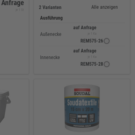
 Anfrage
Alle anzeigen
2 Varianten
je 1 St
Ausführung
auf Anfrage
Außenecke
je 1 Ka
REM575-26
auf Anfrage
Innenecke
je 1 Ka
REM575-28