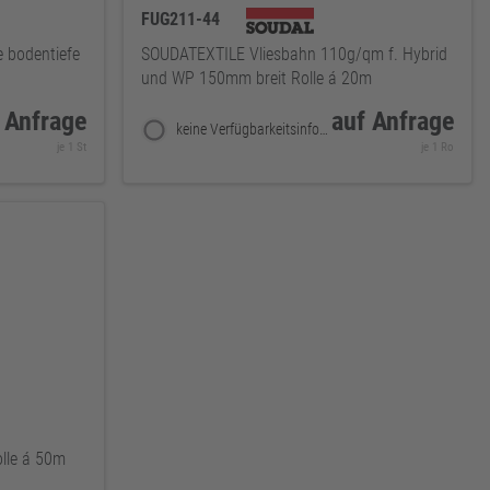
FUG211-44
 bodentiefe
SOUDATEXTILE Vliesbahn 110g/qm f. Hybrid
und WP 150mm breit Rolle á 20m
 Anfrage
auf Anfrage
keine Verfügbarkeitsinformationen
je 1 St
je 1 Ro
lle á 50m