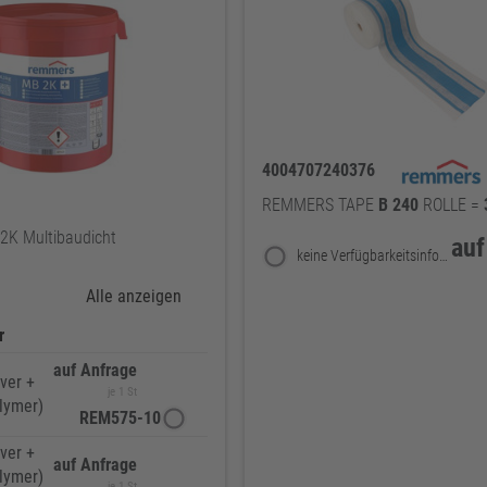
4004707240376
REMMERS TAPE
B
240
ROLLE =
K Multibaudicht
auf
keine Verfügbarkeitsinformationen
Alle anzeigen
r
auf Anfrage
lver +
je 1 St
olymer)
REM575-10
lver +
auf Anfrage
olymer)
je 1 St