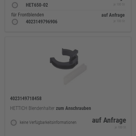
HET650-02
je 100 St
für Frontblenden
auf Anfrage
4023149796906
je 100 St
4023149718458
HETTICH Blendenhalter
zum
Anschrauben
auf Anfrage
keine Verfügbarkeitsinformationen
je 100 St