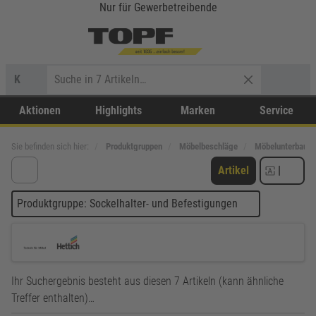
Nur für Gewerbetreibende
K
Aktionen
Highlights
Marken
Service
Sie befinden sich hier:
Produktgruppen
Möbelbeschläge
Möbelunterbau
Artikel
|
Produktgruppe: Sockelhalter- und Befestigungen
Ihr Suchergebnis besteht aus diesen 7 Artikeln (kann ähnliche
Treffer enthalten)…