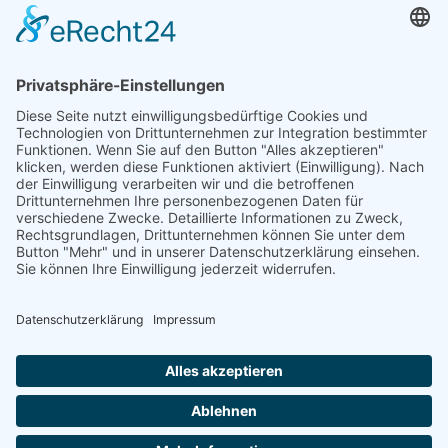
Öffnungszeiten und mehr
Niederlassung Glinde
Am alten Lokschuppen 9
21509 Glinde
040 / 21 04 04 04-04
glinde@topf-online.de
Öffnungszeiten und mehr
Impressum
AGB
Datenschutzerklärung
Desktop-Version