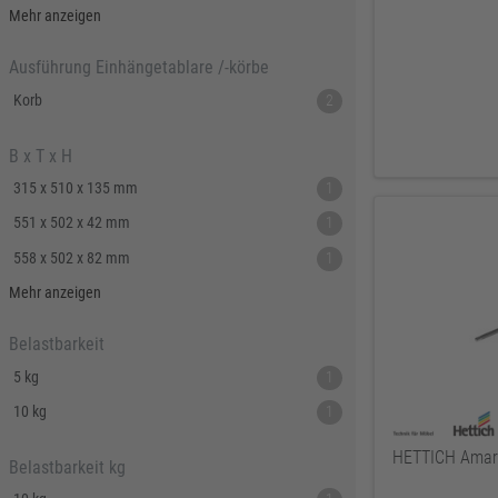
12
2
Mehr anzeigen
13
2
Ausführung Einhängetablare /-körbe
14
2
Korb
2
16
2
B x T x H
315 x 510 x 135 mm
1
551 x 502 x 42 mm
1
558 x 502 x 82 mm
1
705 x 510 x 135 mm
1
Mehr anzeigen
735 x 502 x 42 mm
1
Belastbarkeit
742 x 502 x 82 mm
1
5 kg
1
935 x 502 x 42 mm
1
10 kg
1
942 x 502 x 82 mm
1
HETTICH Amar
Belastbarkeit kg
x x 130 mm
1