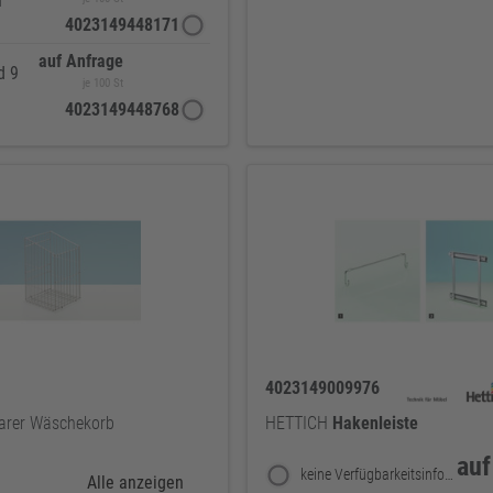
n
4023149448171
auf Anfrage
d 9
je 100 St
4023149448768
4023149009976
arer Wäschekorb
HETTICH
Hakenleiste
auf
keine Verfügbarkeitsinformationen
Alle anzeigen