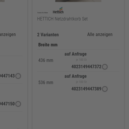
HETTICH Netzdrahtkorb Set
 anzeigen
Alle anzeigen
2 Varianten
Breite mm
auf Anfrage
436 mm
je 100 St
4023149447372
9447143
auf Anfrage
536 mm
je 100 St
4023149447389
9447150