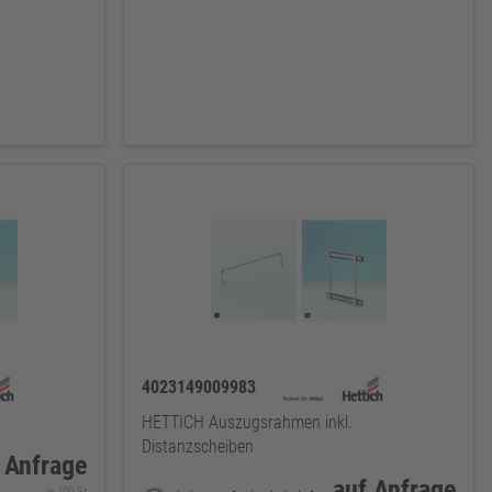
4023149009983
HETTICH Auszugsrahmen inkl.
Distanzscheiben
 Anfrage
auf Anfrage
je 100 St