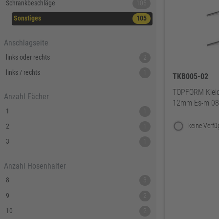
Schrankbeschläge
105
Sonstiges
105
Anschlagseite
links oder rechts
2
links / rechts
1
TKB005-02
TOPFORM Kleid
Anzahl Fächer
12mm Es-m 0
1
1
2
1
3
1
Anzahl Hosenhalter
8
3
9
2
10
2