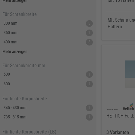
Mit 15 Halter
1000 mm
2
Mehr anzeigen
Für Schrankbreite
Mit Schale un
300 mm
3
Haltern
350 mm
1
400 mm
3
500 mm
2
Mehr anzeigen
600 mm
1
Für Schrankbreite mm
500
1
600
1
Für lichte Korpusbreite
345 - 430 mm
1
HETTICH Faltb
735 - 815 mm
1
Für lichte Korpusbreite (LB)
3 Varianten