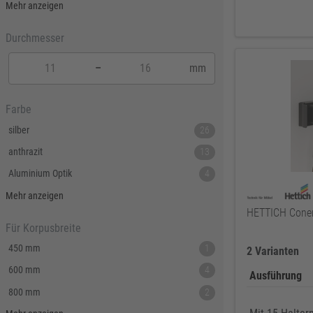
640 x 487 x 170
2
Mehr anzeigen
390 / 357 mm
2
490 / 457 mm
2
Durchmesser
690 / 657 mm
2
–
mm
Farbe
silber
26
anthrazit
13
Aluminium Optik
4
grau
4
Mehr anzeigen
HETTICH Cone
schwarz
3
Für Korpusbreite
weiß
3
450 mm
1
2 Varianten
Chrom Optik
2
600 mm
4
Ausführung
anthrazit/grau
1
800 mm
2
silber/grau
1