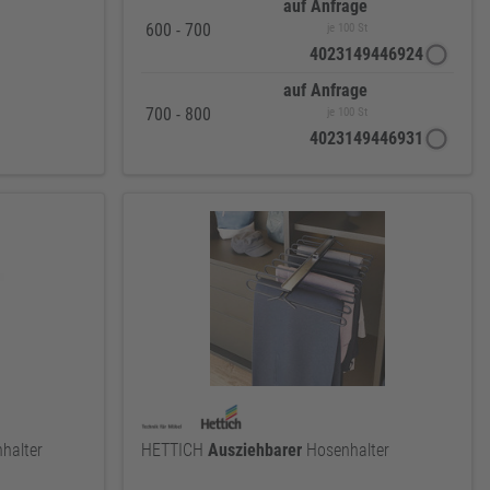
auf Anfrage
600 - 700
je 100 St
4023149446924
auf Anfrage
700 - 800
je 100 St
4023149446931
halter
HETTICH
Ausziehbarer
Hosenhalter