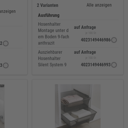
Alle anzeigen
2 Varianten
 anzeigen
Ausführung
Hosenhalter
auf Anfrage
Montage unter d
je 100 St
em Boden 9-fach
4023149446986
anthrazit
2
Ausziehbarer
auf Anfrage
Hosenhalter
je 100 St
Silent System 9
4023149446993
3