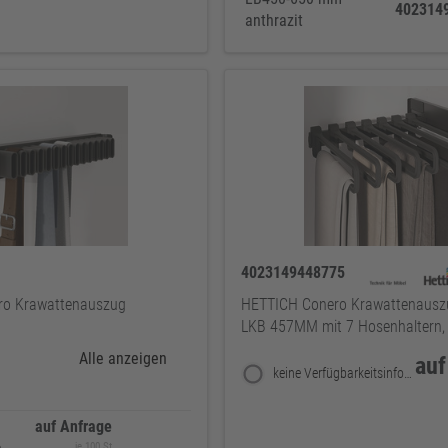
402314
anthrazit
4023149448775
ro Krawattenauszug
HETTICH Conero Krawattenausz
LKB 457MM mit 7 Hosenhaltern,
Alle anzeigen
auf
keine Verfügbarkeitsinformationen
auf Anfrage
je 100 St