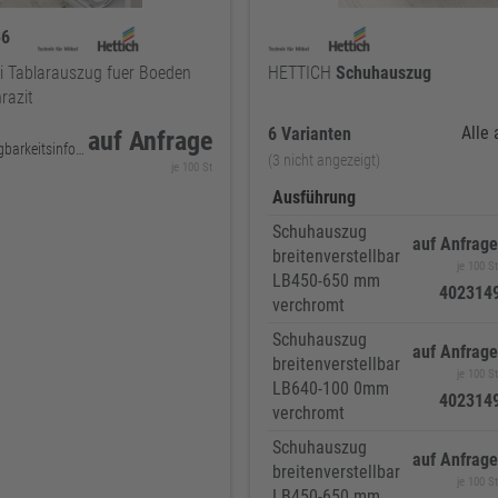
36
 Tablarauszug fuer Boeden
HETTICH
Schuhauszug
razit
Alle
6 Varianten
auf Anfrage
keine Verfügbarkeitsinformationen
(3 nicht angezeigt)
je 100 St
Ausführung
Schuhauszug
auf Anfrage
breitenverstellbar
je 100 St
LB450-650 mm
402314
verchromt
Schuhauszug
auf Anfrage
breitenverstellbar
je 100 St
LB640-100 0mm
402314
verchromt
Schuhauszug
auf Anfrage
breitenverstellbar
je 100 St
LB450-650 mm