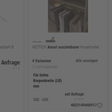
elstahl B
HETTICH
Amari
ausziehbarer
Hosenhalter
Alle anzeigen
4 Varianten
 Anfrage
(1 nicht angezeigt)
je 1 St
Für lichte
Korpusbreite (LB)
mm
auf Anfrage
500 - 600
je 100 St
4023149446917