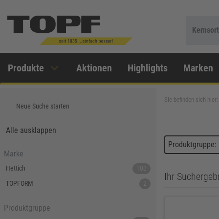
Kernsor
Produkte
Aktionen
Highlights
Marken
Sie befinden sich hier:
Neue Suche starten
Alle ausklappen
Produktgruppe: 
Marke
Hettich
103
Ihr Suchergebn
TOPFORM
2
Produktgruppe