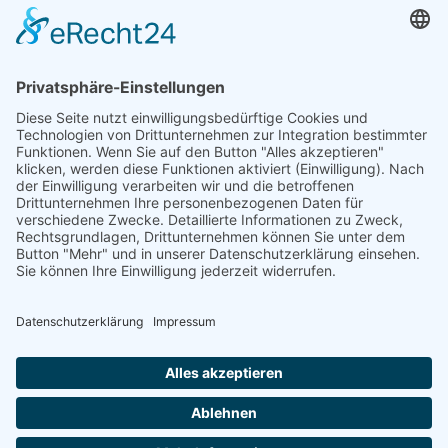
Öffnungszeiten und mehr
Niederlassung Glinde
Am alten Lokschuppen 9
21509 Glinde
040 / 21 04 04 04-04
glinde@topf-online.de
Öffnungszeiten und mehr
Impressum
AGB
Datenschutzerklärung
Desktop-Version