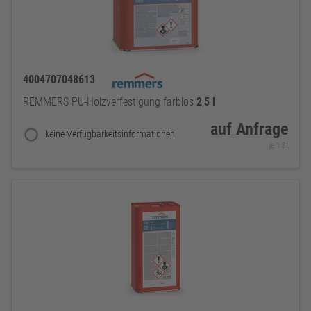
4004707048613
REMMERS PU-Holzverfestigung farblos
2
,
5
l
auf Anfrage
keine Verfügbarkeitsinformationen
je 1 St