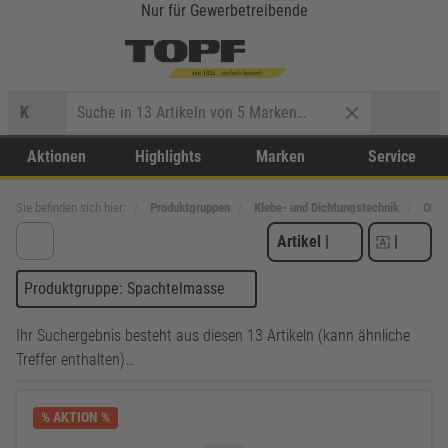
Nur für Gewerbetreibende
K
Aktionen
Highlights
Marken
Service
Sie befinden sich hier:
Produktgruppen
Klebe- und Dichtungstechnik
Ober
Artikel
|
|
Produktgruppe: Spachtelmasse
Ihr Suchergebnis besteht aus diesen 13 Artikeln (kann ähnliche
Treffer enthalten)…
% AKTION %