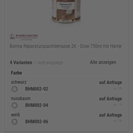
Borma Reparaturspachtelmasse 2K - Dose 750ml mit Härter
Alle anzeigen
4 Varianten
(1 nicht angezeigt)
Farbe
schwarz
auf Anfrage
BHM002-02
je 1 St
nussbaum
auf Anfrage
BHM002-04
je 1 St
weiß
auf Anfrage
BHM002-06
je 1 St