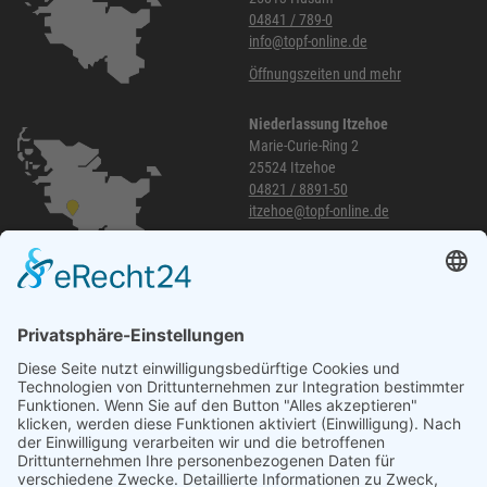
04841 / 789-0
info@topf-online.de
Öffnungszeiten und mehr
Niederlassung Itzehoe
Marie-Curie-Ring 2
25524 Itzehoe
04821 / 8891-50
itzehoe@topf-online.de
Öffnungszeiten und mehr
Niederlassung Glinde
Am alten Lokschuppen 9
21509 Glinde
040 / 21 04 04 04-04
glinde@topf-online.de
Öffnungszeiten und mehr