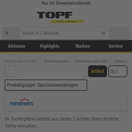
Nur für Gewerbetreibende
K
Aktionen
Highlights
Marken
Service
Sie befinden sich hier:
Produktgruppen
Holzfarben und Lacke
Farbmischs
Artikel
|
Produktgruppe: Spezialanwendungen
Ihr Suchergebnis besteht aus diesen 2 Artikeln (kann ähnliche
Treffer enthalten)…