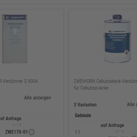
-Verdünner S 9004
ZWEIHORN Celluloselack-Verdün
für Cellulose-lacke
Alle anzeigen
Alle
3 Varianten
Gebinde
uf Anfrage
auf Anfrage
je 1 St
ZWE170-01
1 l
je 1 St