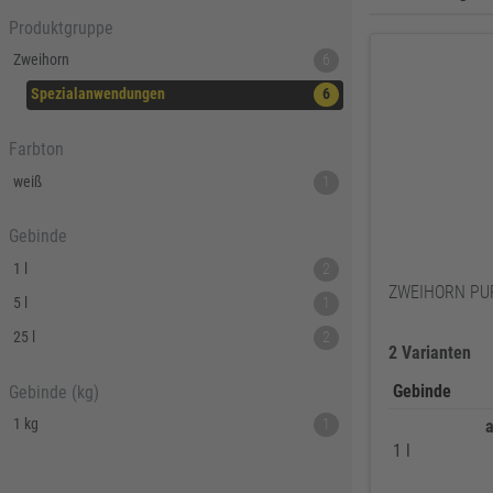
Produktgruppe
Zweihorn
6
Spezialanwendungen
6
Farbton
weiß
1
Gebinde
1 l
2
ZWEIHORN PUR
5 l
1
25 l
2
2 Varianten
Gebinde
Gebinde (kg)
1 kg
1
a
1 l