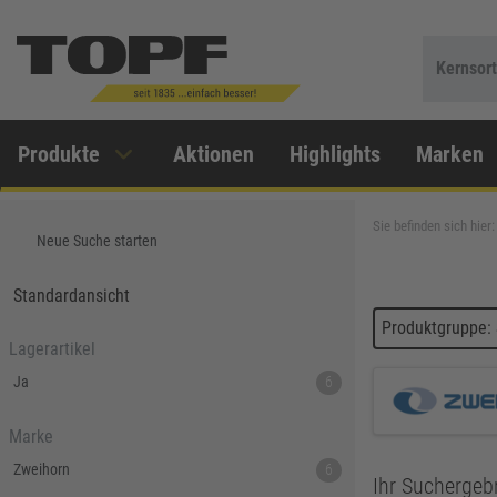
Kernsor
Produkte
Aktionen
Highlights
Marken
Sie befinden sich hier:
Neue Suche starten
Standardansicht
Produktgruppe:
Lagerartikel
Ja
6
Marke
Zweihorn
6
Ihr Suchergebn