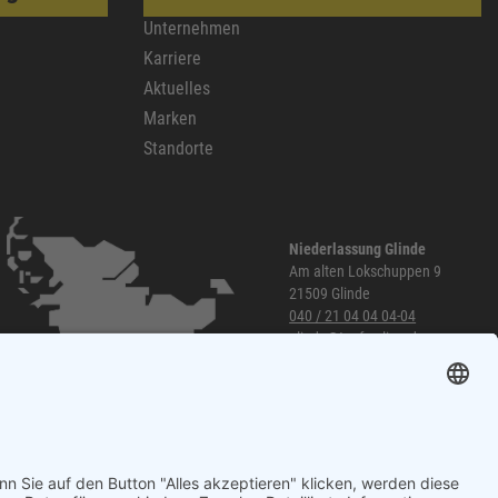
Unternehmen
Karriere
Aktuelles
Marken
Standorte
Niederlassung Glinde
Am alten Lokschuppen 9
21509 Glinde
040 / 21 04 04 04-04
glinde@topf-online.de
Öffnungszeiten und mehr