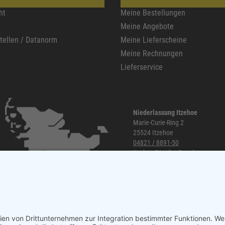
ht
Meine Bestellungen
Meine Angebote
stellen / Datanorm
Meine Lieferscheine
Meine Rechnungen
Lieferservice
Niederlassung Itzehoe
Marie-Curie-Ring 2
25524 Itzehoe
04821 / 8891-50
itzehoe@topf-online.de
Öffnungszeiten und mehr