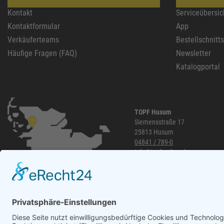
Kontakt
Serviceübersic
Kontaktformular
App
Verkäuferteams
Bestellschnitt
Häufige Fragen (FAQ)
Newsletter
Katalogportal
TOPF Husum
Siemensstraße 17
25813 Husum
04841 / 789-0
info@topf-online.de
Öffnungszeiten und mehr