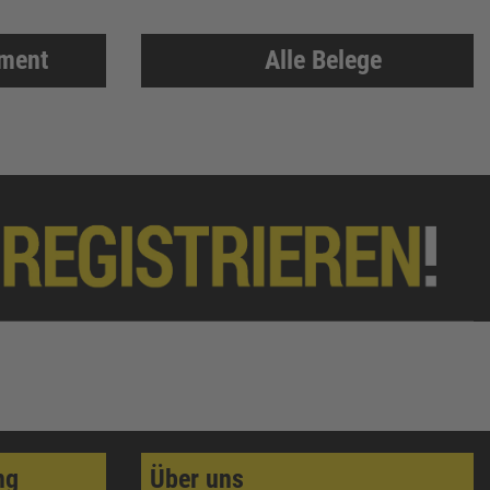
iment
Alle Belege
ng
Über uns