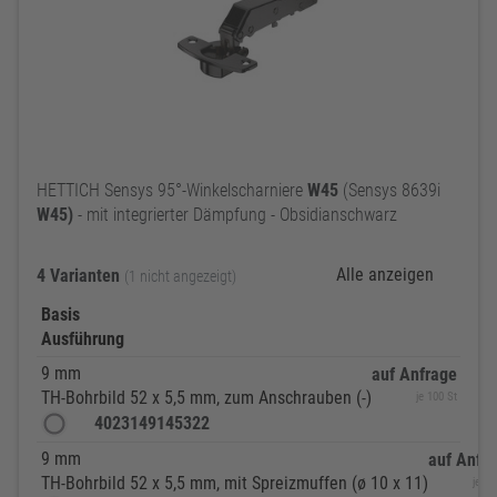
HETTICH Sensys 95°-Winkelscharniere
W45
(Sensys 8639i
W45)
- mit integrierter Dämpfung - Obsidianschwarz
Alle anzeigen
4 Varianten
(1 nicht angezeigt)
Basis
Ausführung
9 mm
auf Anfrage
TH-Bohrbild 52 x 5,5 mm, zum Anschrauben (-)
je 100 St
4023149145322
9 mm
auf Anfr
TH-Bohrbild 52 x 5,5 mm, mit Spreizmuffen (ø 10 x 11)
je 10