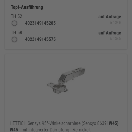
Topf-Ausführung
TH 52
auf Anfrage
4023149145285
je 100 St
TH 58
auf Anfrage
4023149145575
je 100 St
HETTICH Sensys 95°-Winkelscharniere (Sensys 8639i
W45)
W45
- mit integrierter Dämpfung - Vernickelt