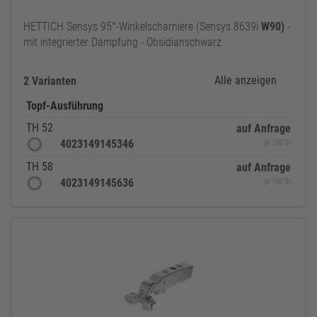
HETTICH Sensys 95°-Winkelscharniere (Sensys 8639i
W90)
-
mit integrierter Dämpfung - Obsidianschwarz
Alle anzeigen
2 Varianten
Topf-Ausführung
TH 52
auf Anfrage
4023149145346
je 100 St
TH 58
auf Anfrage
4023149145636
je 100 St