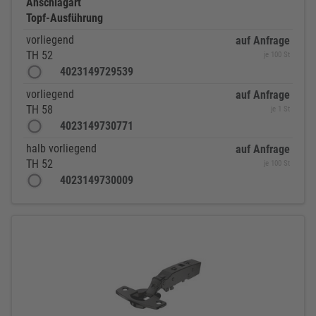
Anschlagart
Topf-Ausführung
vorliegend
auf Anfrage
TH 52
je 100 St
4023149729539
vorliegend
auf Anfrage
TH 58
je 1 St
4023149730771
halb vorliegend
auf Anfrage
TH 52
je 100 St
4023149730009