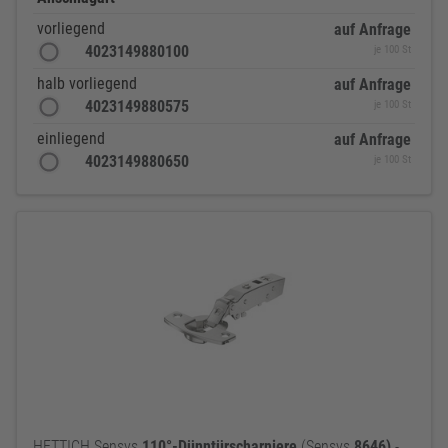
vorliegend
auf Anfrage
4023149880100
je 100 St
halb vorliegend
auf Anfrage
4023149880575
je 100 St
einliegend
auf Anfrage
4023149880650
je 100 St
HETTICH Sensys
110°-Dünntürscharniere
(Sensys
8646)
-