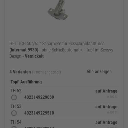
HETTICH 50°/65°-Scharniere für Eckschrankfalttüren
(Intermat
9930)
- ohne Schließautomatik - Topf im Sensys
Design -
Vernickelt
Alle anzeigen
4 Varianten
(1 nicht angezeigt)
Topf-Ausführung
TH 52
auf Anfrage
4023149229039
je 100 St
TH 53
auf Anfrage
4023149229510
je 100 St
TH 54
auf Anfrage