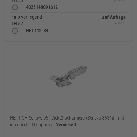
TH 58
4023149091612
halb vorliegend
auf Anfrage
TH 52
je 100 St
HET412-84
HETTICH Sensys 95°-Dicktürscharniere (Sensys 8631i) - mit
integrierter Dämpfung -
Vernickelt