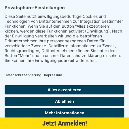
Alle anzeigen
4 Varianten
(1 nicht angezeigt)
Anschlagart
Ausführung
vorliegend
auf Anfrage
TH-Bohrbild 52 x 5,5 mm, zum Anschrauben (-)
je 100 St
4023149818103
vorliegend
THS-Bohrbild 52 x 5,5 mm, 48 x 6 mm, Schnellmontage Fix (ø 10
4023149822537
einliegend
auf Anfrage
TH-Bohrbild 52 x 5,5 mm, zum Anschrauben (-)
je 100 St
4023149818479
Jetzt Anmelden!