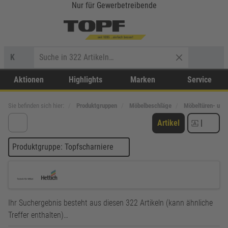
Nur für Gewerbetreibende
K
Aktionen
Highlights
Marken
Service
Sie befinden sich hier:
Produktgruppen
Möbelbeschläge
Möbeltüren- und
Artikel
|
Produktgruppe: Topfscharniere
Ihr Suchergebnis besteht aus diesen 322 Artikeln (kann ähnliche
Treffer enthalten)…