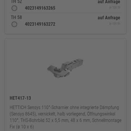
TH 52
auf Anfrage
4023149163265
je 100 St
TH 58
auf Anfrage
4023149163272
je 100 St
HET417-13
HETTICH Sensys 110°-Scharnier ohne integrierte Dämpfung
(Sensys 8645), vernickelt, halb vorliegend, Öffnungswinkel
110°, THS-Bohrbild 52 x 5,5 mm, 48 x 6 mm, Schnellmontage
Fix (ø 10 x 6)