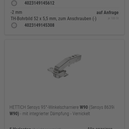
4023149145612
-2 mm
auf Anfrage
TH-Bohrbild 52 x 5,5 mm, zum Anschrauben (-)
je 100 St
4023149145308
HETTICH Sensys 95°-Winkelscharniere
W90
(Sensys 8639i
W90)
- mit integrierter Dämpfung - Vernickelt