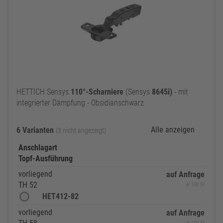
HETTICH Sensys
110°-Scharniere
(Sensys
8645i)
- mit
integrierter Dämpfung - Obsidianschwarz
Alle anzeigen
6 Varianten
(3 nicht angezeigt)
Anschlagart
Topf-Ausführung
vorliegend
auf Anfrage
TH 52
je 100 St
HET412-82
vorliegend
auf Anfrage
je 100 St