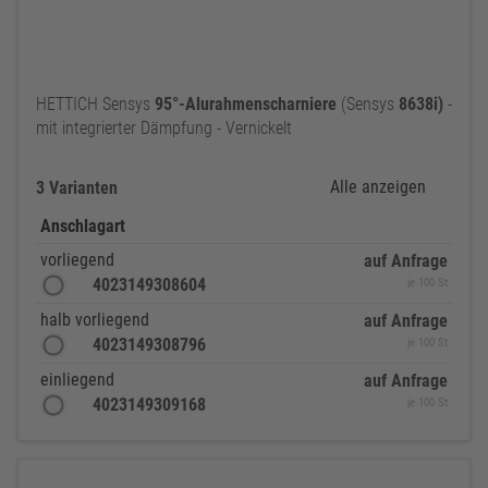
HETTICH Sensys
95°-Alurahmenscharniere
(Sensys
8638i)
-
mit integrierter Dämpfung - Vernickelt
Alle anzeigen
3 Varianten
Anschlagart
vorliegend
auf Anfrage
4023149308604
je 100 St
halb vorliegend
auf Anfrage
4023149308796
je 100 St
einliegend
auf Anfrage
4023149309168
je 100 St