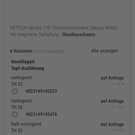
HETTICH Sensys 110°-Dünntürscharniere (Sensys 8646i) -
mit integrierter Dämpfung -
Obsidianschwarz
Alle anzeigen
6 Varianten
(3 nicht angezeigt)
Anschlagart
Topf-Ausführung
vorliegend
auf Anfrage
TH 52
je 100 St
4023149145223
vorliegend
auf Anfrage
TH 58
je 100 St
4023149145476
halb vorliegend
auf Anfrage
TH 52
je 100 St