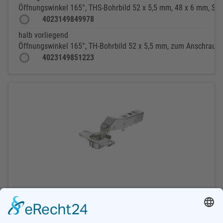
Öffnungswinkel 165°, THS-Bohrbild 52 x 5,5 mm, 48 x 6 mm, Sch
4023149849978
halb vorliegend
Öffnungswinkel 165°, TH-Bohrbild 52 x 5,5 mm, zum Anschraube
4023149851223
HETTICH Sensys 95°-Winkelscharniere
W30
(Sensys 8639
W30)
- ohne integrierte Dämpfung - Vernickelt