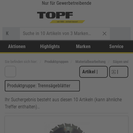
Nur für Gewerbetreibende
K
Aktionen
Highlights
Marken
Service
Sie befinden sich hier:
Produktgruppen
Materialbearbeitung
Sägen und T
Artikel
|
|
Produktgruppe: Trennsägeblätter
Ihr Suchergebnis besteht aus diesen 10 Artikeln (kann ähnliche
Treffer enthalten)…