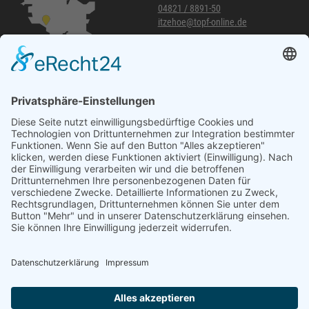
04821 / 8891-50
itzehoe@topf-online.de
Öffnungszeiten und mehr
Niederlassung Glinde
Am alten Lokschuppen 9
21509 Glinde
040 / 21 04 04 04-04
glinde@topf-online.de
Öffnungszeiten und mehr
Impressum
AGB
Datenschutzerklärung