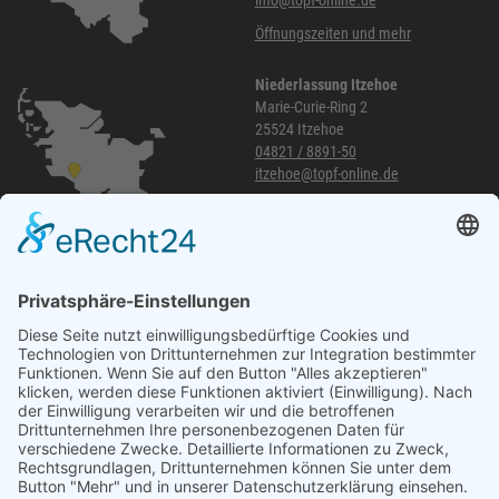
info@topf-online.de
Öffnungszeiten und mehr
Niederlassung Itzehoe
Marie-Curie-Ring 2
25524 Itzehoe
04821 / 8891-50
itzehoe@topf-online.de
Öffnungszeiten und mehr
Niederlassung Glinde
Am alten Lokschuppen 9
21509 Glinde
040 / 21 04 04 04-04
glinde@topf-online.de
Öffnungszeiten und mehr