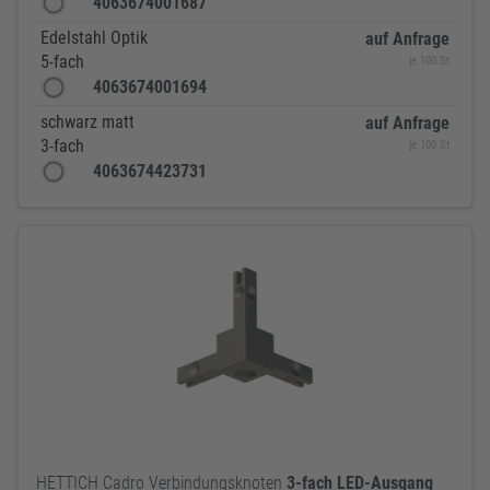
4063674001687
Edelstahl Optik
auf Anfrage
5-fach
je 100 St
4063674001694
schwarz matt
auf Anfrage
3-fach
je 100 St
4063674423731
HETTICH Cadro Verbindungsknoten
3-fach
LED-Ausgang