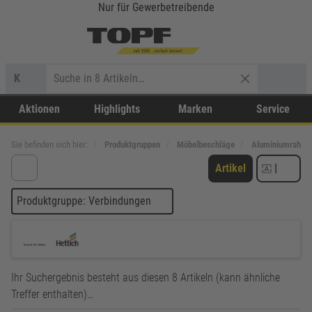
Nur für Gewerbetreibende
K
Aktionen
Highlights
Marken
Service
Sie befinden sich hier:
Produktgruppen
Möbelbeschläge
Aluminiumrahm
Artikel
|
Produktgruppe: Verbindungen
Ihr Suchergebnis besteht aus diesen 8 Artikeln (kann ähnliche
Treffer enthalten)…