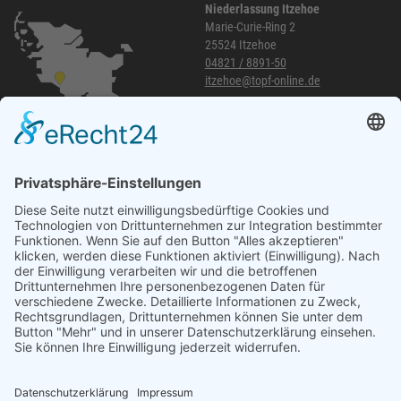
Niederlassung Itzehoe
Marie-Curie-Ring 2
25524 Itzehoe
04821 / 8891-50
itzehoe@topf-online.de
Öffnungszeiten und mehr
Niederlassung Glinde
Am alten Lokschuppen 9
21509 Glinde
040 / 21 04 04 04-04
glinde@topf-online.de
Öffnungszeiten und mehr