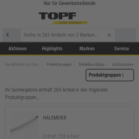
Nur für Gewerbetreibende
K
Aktionen
Highlights
Marken
Service
Sie befinden sich hier:
Produktgruppen
Möbelbeschläge
Lichtsysteme
Produktgruppen
|
Ihr Suchergebnis enthält 263 Artikel in den folgenden
Produktgruppen…
HALEMEIER
Enthält 253 Artikel