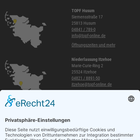
TOPF Husum
Siemensstraße 17
25813 Husum
04841 / 789-0
info@topf-online.de
Öffnungszeiten und mehr
Niederlassung Itzehoe
Marie-Curie-Ring 2
25524 Itzehoe
04821 / 8891-50
itzehoe@topf-online.de
Öffnungszeiten und mehr
Niederlassung Glinde
Am alten Lokschuppen 9
21509 Glinde
040 / 21 04 04 04-04
glinde@topf-online.de