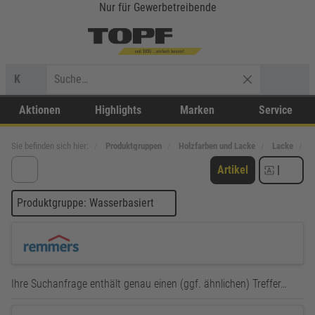
Nur für Gewerbetreibende
K
Aktionen
Highlights
Marken
Service
Sie befinden sich hier:
Produktgruppen
Holzfarben und Lacke
Lacke
S
Artikel
|
Produktgruppe: Wasserbasiert
Ihre Suchanfrage enthält genau einen (ggf. ähnlichen) Treffer…