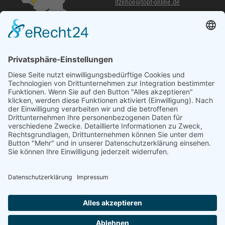
itzehoe@topf-online.de
Öffnungszeiten und mehr
Niederlassung Glinde
Am alten Lokschuppen 9
21509 Glinde
040 / 21 04 04 04-04
glinde@topf-online.de
Öffnungszeiten und mehr
Impressum
AGB
Datenschutzerklärung
Desktop-Version