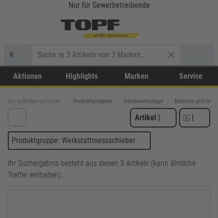
Nur für Gewerbetreibende
K
Aktionen
Highlights
Marken
Service
Sie befinden sich hier:
Produktgruppen
Handwerkzeuge
Messen und Mark
Artikel
|
|
Produktgruppe: Werkstattmessschieber
Ihr Suchergebnis besteht aus diesen 3 Artikeln (kann ähnliche
Treffer enthalten)…