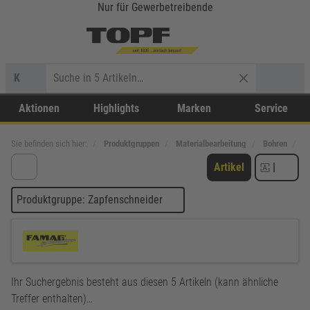
Nur für Gewerbetreibende
K
Aktionen
Highlights
Marken
Service
Sie befinden sich hier:
Produktgruppen
Materialbearbeitung
Bohren
H
Artikel
|
Produktgruppe: Zapfenschneider
Ihr Suchergebnis besteht aus diesen 5 Artikeln (kann ähnliche
Treffer enthalten)…