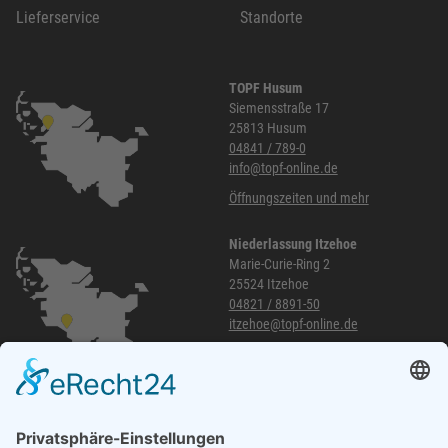
Lieferservice
Standorte
TOPF Husum
Siemensstraße 17
25813 Husum
04841 / 789-0
info@topf-online.de
Öffnungszeiten und mehr
Niederlassung Itzehoe
Marie-Curie-Ring 2
25524 Itzehoe
04821 / 8891-50
itzehoe@topf-online.de
Öffnungszeiten und mehr
Niederlassung Glinde
Am alten Lokschuppen 9
21509 Glinde