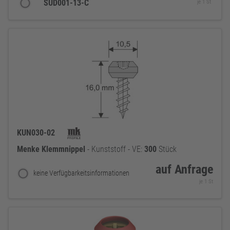
SUD001-13-C
je 1 St
KUN030-02
Menke
Klemmnippel
- Kunststoff - VE:
300
Stück
auf Anfrage
keine Verfügbarkeitsinformationen
je 1 St