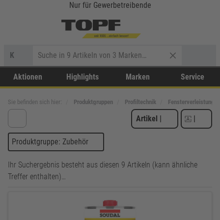
Nur für Gewerbetreibende
K
Aktionen
Highlights
Marken
Service
Sie befinden sich hier:
Produktgruppen
Profiltechnik
Fensterverleistung
Artikel
|
|
Produktgruppe: Zubehör
Ihr Suchergebnis besteht aus diesen 9 Artikeln (kann ähnliche
Treffer enthalten)…