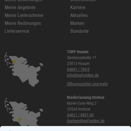
Meine Angebote
Karriere
Meine Lieferscheine
Aktuelles
Meine Rechnungen
Marken
Lieferservice
Standorte
TOPF Husum
Siemensstraße 17
25813 Husum
04841 / 789-0
info@topf-online.de
Öffnungszeiten und mehr
Niederlassung Itzehoe
Marie-Curie-Ring 2
25524 Itzehoe
04821 / 8891-50
itzehoe@topf-online.de
Öffnungszeiten und mehr