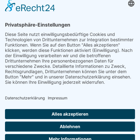
Niederlassung Glinde
Am alten Lokschuppen 9
21509 Glinde
040 / 21 04 04 04-04
glinde@topf-online.de
Öffnungszeiten und mehr
Impressum
AGB
Datenschutzerklärung
Desktop-Version