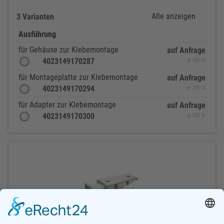
Alle anzeigen
3 Varianten
Ausführung
für Gehäuse zur Klebemontage
auf Anfrage
4023149170287
je 100 St
für Montageplatte zur Klebemontage
auf Anfrage
4023149170294
je 100 St
für Adapter zur Klebemontage
auf Anfrage
4023149170300
je 100 St