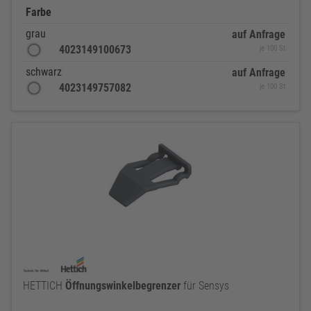
Farbe
grau
auf Anfrage
4023149100673
je 100 St
schwarz
auf Anfrage
4023149757082
je 100 St
HETTICH
Öffnungswinkelbegrenzer
für Sensys