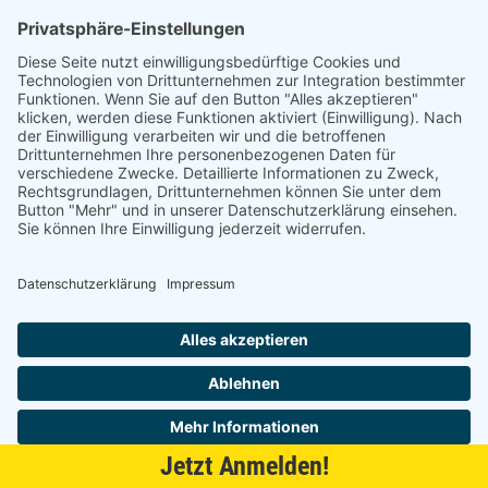
4023149170812
HETTICH Adapter für einliegende Türen an Frontrahmen
auf Anfrage
keine Verfügbarkeitsinformationen
je 100 St
HETTICH
Paralleladapter
Jetzt Anmelden!