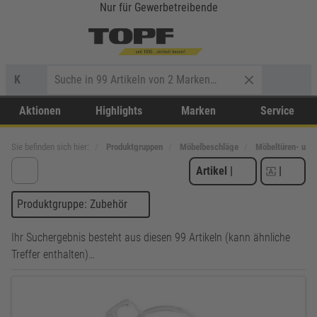
Nur für Gewerbetreibende
K
Aktionen
Highlights
Marken
Service
Sie befinden sich hier:
Produktgruppen
Möbelbeschläge
Möbeltüren- und
Artikel
|
|
Produktgruppe: Zubehör
Ihr Suchergebnis besteht aus diesen 99 Artikeln (kann ähnliche
Treffer enthalten)…