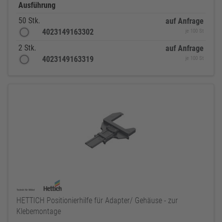
Ausführung
50 Stk.
auf Anfrage
4023149163302
je 100 St
2 Stk.
auf Anfrage
4023149163319
je 100 St
HETTICH Positionierhilfe für Adapter/ Gehäuse - zur
Klebemontage