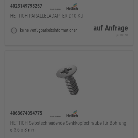
4023149793257
HETTICH PARALLELADAPTER D10 KU
auf Anfrage
keine Verfügbarkeitsinformationen
je 100 St
4063674054775
HETTICH Selbstschneidende Senkkopfschraube für Bohrung
ø 3,6 x 8 mm