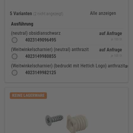
Alle anzeigen
5 Varianten
(2 nicht angezeigt)
Ausführung
(neutral) obsidianschwarz
auf Anfrage
4023149096495
je 100 St
(Weitwinkelscharnier) (neutral) anthrazit
auf Anfrage
4023149980855
je 100 St
(Weitwinkelscharnier) (bedruckt mit Hettich Logo) anthrazit
auf
4023149982125
KEINE LAGERWARE