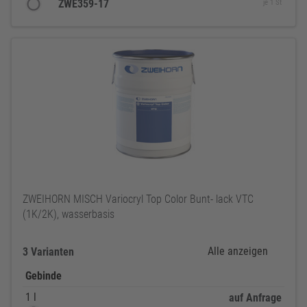
ZWE359-17
je 1 St
ZWEIHORN MISCH Variocryl Top Color Bunt- lack VTC
(1K/2K), wasserbasis
Alle anzeigen
3 Varianten
Gebinde
1 l
auf Anfrage