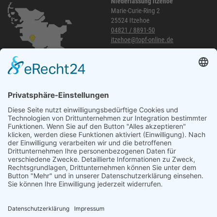
Niederlassung Itzehoe
Marie-Curie-Ring 2
25524 Itzehoe
04821 / 8891-50
itzehoe@topf-online.de
Öffnungszeiten und mehr
Niederlassung Glinde
Am alten Lokschuppen 9
21509 Glinde
040 / 21 04 04 04-04
glinde@topf-online.de
Öffnungszeiten und mehr