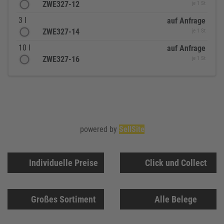
ZWE327-12
je 1 St
3 l
auf Anfrage
ZWE327-14
je 1 St
10 l
auf Anfrage
ZWE327-16
je 1 St
powered by
SellSite
Individuelle Preise
Click und Collect
Großes Sortiment
Alle Belege