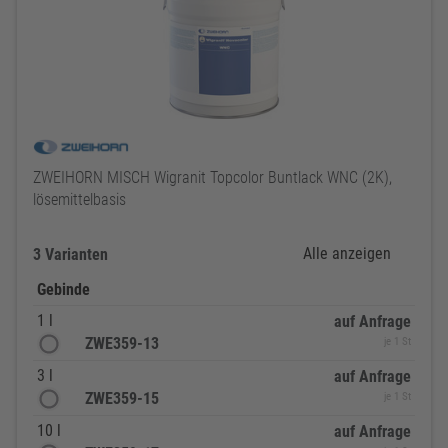
ZWEIHORN MISCH Wigranit Topcolor Buntlack WNC (2K),
lösemittelbasis
Alle anzeigen
3 Varianten
Gebinde
1 l
auf Anfrage
ZWE359-13
je 1 St
3 l
auf Anfrage
ZWE359-15
je 1 St
10 l
auf Anfrage