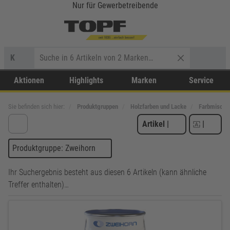
Nur für Gewerbetreibende
K
Aktionen
Highlights
Marken
Service
Sie befinden sich hier:
Produktgruppen
Holzfarben und Lacke
Farbmischs
Artikel
|
|
Produktgruppe: Zweihorn
Ihr Suchergebnis besteht aus diesen 6 Artikeln (kann ähnliche
Treffer enthalten)…