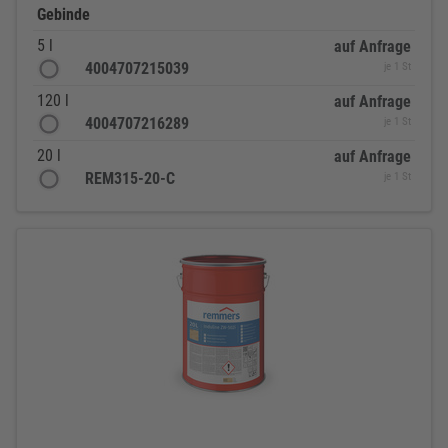
Gebinde
5 l
auf Anfrage
4004707215039
je 1 St
120 l
auf Anfrage
4004707216289
je 1 St
20 l
auf Anfrage
REM315-20-C
je 1 St