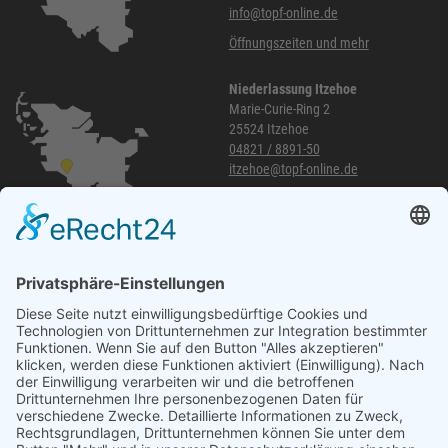
info@topf-online.de
Öffnungszeiten und mehr
Niederlassung Itzehoe
Marie-Curie-Ring 2
25524 Itzehoe
04821 / 8891-50
itzehoe@topf-online.de
Öffnungszeiten und mehr
Niederlassung Glinde
Am alten Lokschuppen 9
21509 Glinde
040 / 21 04 04 04-04
glinde@topf-online.de
Öffnungszeiten und mehr