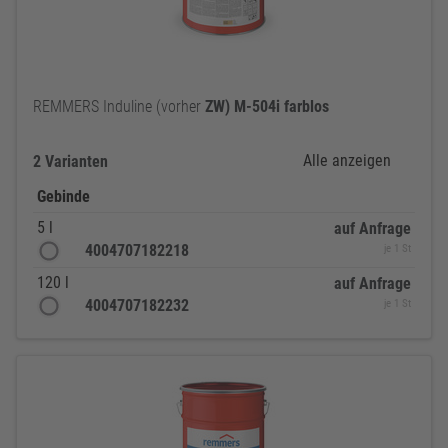
REMMERS Induline (vorher
ZW)
M-504i
farblos
Alle anzeigen
2 Varianten
Gebinde
5 l
auf Anfrage
4004707182218
je 1 St
120 l
auf Anfrage
4004707182232
je 1 St