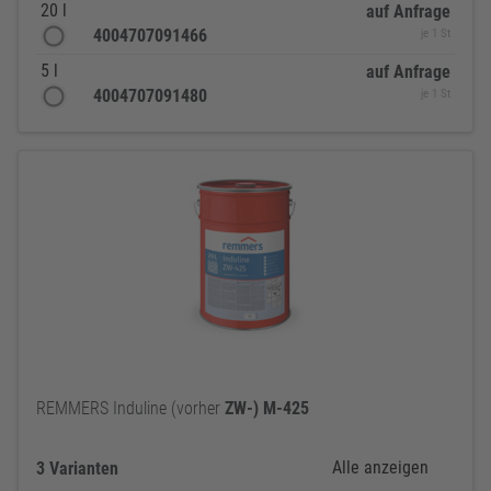
20 l
auf Anfrage
4004707091466
je 1 St
5 l
auf Anfrage
4004707091480
je 1 St
REMMERS Induline (vorher
ZW-)
M-425
Alle anzeigen
3 Varianten