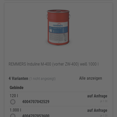
REMMERS Induline M-400 (vorher ZW-400) weiß 1000 l
Alle anzeigen
4 Varianten
(1 nicht angezeigt)
Gebinde
120 l
auf Anfrage
4004707042529
je 1 St
1.000 l
auf Anfrage
4004707053600
je 1 St