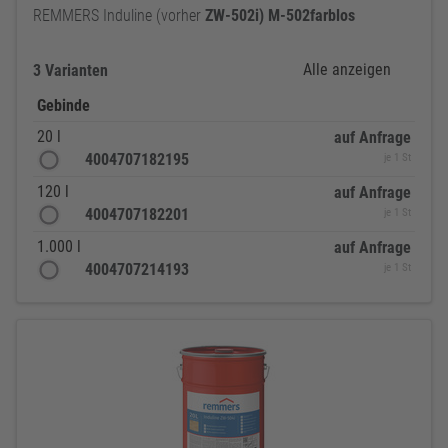
REMMERS Induline (vorher
ZW-502i)
M-502farblos
Alle anzeigen
3 Varianten
Gebinde
20 l
auf Anfrage
4004707182195
je 1 St
120 l
auf Anfrage
4004707182201
je 1 St
1.000 l
auf Anfrage
4004707214193
je 1 St