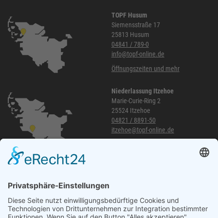
TOPF Husum
Siemensstraße 17
25813 Husum
04841 / 789-0
info@topf-online.de
Öffnungszeiten und mehr
Niederlassung Itzehoe
Marie-Curie-Ring 2
25524 Itzehoe
04821 / 8891-50
itzehoe@topf-online.de
Öffnungszeiten und mehr
Niederlassung Glinde
Am alten Lokschuppen 9
21509 Glinde
040 / 21 04 04 04-04
glinde@topf-online.de