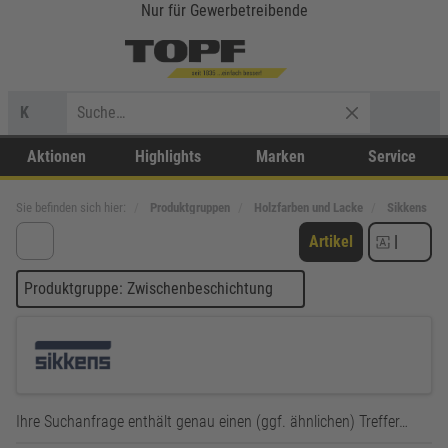
Nur für Gewerbetreibende
K
Aktionen
Highlights
Marken
Service
Sie befinden sich hier:
Produktgruppen
Holzfarben und Lacke
Sikkens
Artikel
|
Produktgruppe: Zwischenbeschichtung
Ihre Suchanfrage enthält genau einen (ggf. ähnlichen) Treffer…