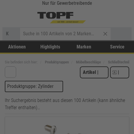
Nur für Gewerbetreibende
K
Aktionen
Highlights
Marken
Service
Sie befinden sich hier:
Produktgruppen
Möbelbeschläge
Schließtechnik
Artikel
|
|
Produktgruppe: Zylinder
Ihr Suchergebnis besteht aus diesen 100 Artikeln (kann ähnliche
Treffer enthalten)…