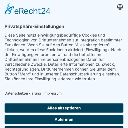
Öffnungszeiten und mehr
Niederlassung Glinde
Am alten Lokschuppen 9
21509 Glinde
040 / 21 04 04 04-04
glinde@topf-online.de
Öffnungszeiten und mehr
Impressum
AGB
Datenschutzerklärung
Desktop-Version