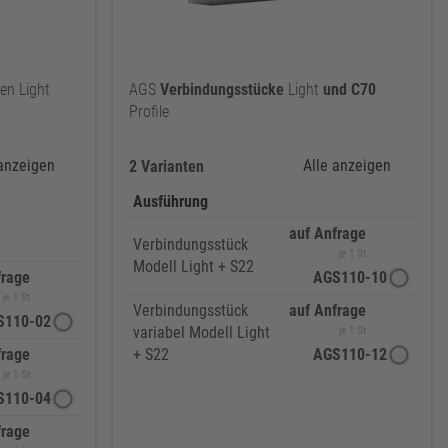
en Light
AGS
Verbindungsstücke
Light
und
C70
Profile
 anzeigen
Alle anzeigen
2 Varianten
Ausführung
auf Anfrage
Verbindungsstück
je 1 St
Modell Light + S22
frage
AGS110-10
je 1 St
Verbindungsstück
auf Anfrage
S110-02
variabel Modell Light
je 1 St
frage
+ S22
AGS110-12
je 1 St
S110-04
frage