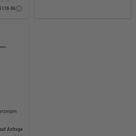
je 1 St
S110-06
 anzeigen
auf Anfrage
je 1 St