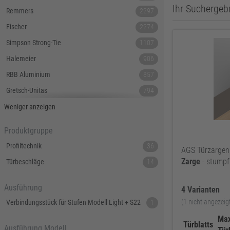
Ihr Suchergebn
Remmers
2297
Fischer
2274
Simpson Strong-Tie
1107
Halemeier
906
RBB Aluminium
857
Gretsch-Unitas
794
Tecnamic
546
Weniger anzeigen
SIEGENIA
535
Produktgruppe
Dauby
447
Profiltechnik
36
AGS Türzargen
Hoppe
379
Zarge
- stumpf
Türbeschläge
14
Lamello
367
Ausführung
Reyher
343
4 Varianten
(1 nicht angezeig
Verbindungsstück für Stufen Modell Light + S22
1
DELWO
325
Max
Snickers
319
Türblatts
Ausführung Modell