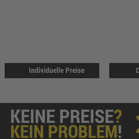
PRO CLIMA
45
3M
43
FEIN
43
Klingspor
41
Asatex
41
NÖLLE Profi-Brush
41
Prebena
41
Individuelle Preise
C
RIEGLER
40
Aircraft
39
KIP
39
ELORA
38
Honeywell KCL
38
Trelleborg
37
Lupriflex
36