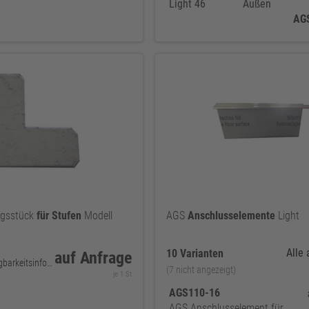
Light 46
Außen
AG
ngsstück
für
Stufen
Modell
AGS
Anschlusselemente
Light
Alle
10 Varianten
auf Anfrage
keine Verfügbarkeitsinformationen
(7 nicht angezeigt)
je 1 St
AGS110-16
AGS Anschlusselement für