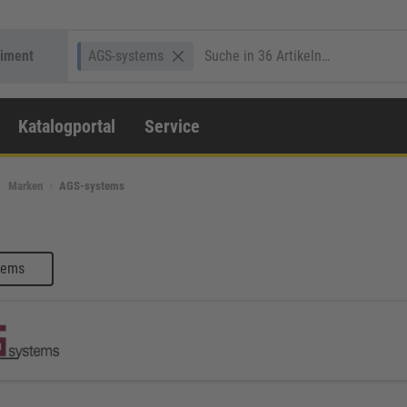
timent
AGS-systems
Katalogportal
Service
Marken
AGS-systems
tems