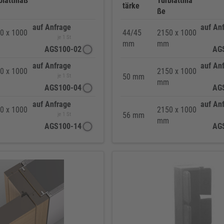
blattmaß
Türblattma
tärke
ße
auf Anfrage
auf An
0 x 1000
44/45
2150 x 1000
je 1 St
mm
mm
AGS100-02
AG
auf Anfrage
auf An
0 x 1000
2150 x 1000
50 mm
je 1 St
mm
AGS100-04
AG
auf Anfrage
auf An
0 x 1000
2150 x 1000
56 mm
je 1 St
mm
AGS100-14
AG