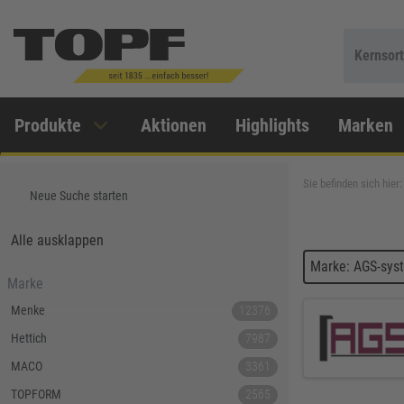
Kernsor
Produkte
Aktionen
Highlights
Marken
Sie befinden sich hier:
Neue Suche starten
Alle ausklappen
Marke: AGS-sys
Marke
Menke
12376
Hettich
7987
MACO
3361
TOPFORM
2565