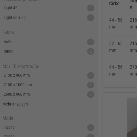
Tür
BKS
307
tärke
e
Light 46
2
Bosch Professional
286
Light 60 + 80
2
44 - 56
215
Festool
225
mm
mm
KFV
224
Eckteil
SPAX
221
Außen
2
52 - 65
215
mm
mm
Makita
219
Innen
2
FORTIS
207
Max. Türblattmaße
44 - 56
270
Solid Gear
206
mm
mm
2130 x 960 mm
1
FORTIS Elements
192
2150 x 1000 mm
6
Dresselhaus
188
2680 x 960 mm
1
Klaus-R. Falk GmbH Schleifmittel
174
2700 x 1000 mm
6
Mehr anzeigen
U-Power
168
Knelsen
155
Model
Simonswerk
147
TUS45
1
FAMAG
137
TUS50
1