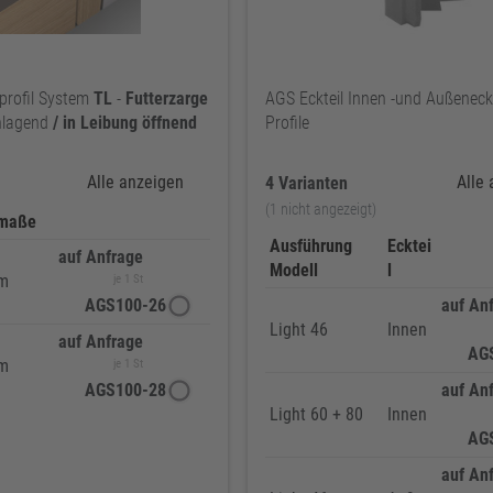
profil System
TL
-
Futterzarge
AGS Eckteil Innen -und Außeneck
chlagend
/
in
Leibung
öffnend
Profile
Alle anzeigen
Alle
4 Varianten
(1 nicht angezeigt)
tmaße
Ausführung
Ecktei
auf Anfrage
Modell
l
mm
je 1 St
AGS100-26
auf An
Light 46
Innen
auf Anfrage
AG
mm
je 1 St
AGS100-28
auf An
Light 60 + 80
Innen
AG
auf An