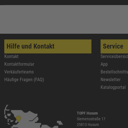
AGS-systems
36
KNIPEX
36
Engel
35
Paslode
35
WEICON
35
Hilfe und Kontakt
Service
Bahco
32
Kontakt
Serviceübersic
UPAT
32
Kontaktformular
App
STANLEY
32
Verkäuferteams
Bestellschnitt
Vormann
32
Häufige Fragen (FAQ)
Newsletter
Katalogportal
TOPF Husum
Siemensstraße 17
25813 Husum