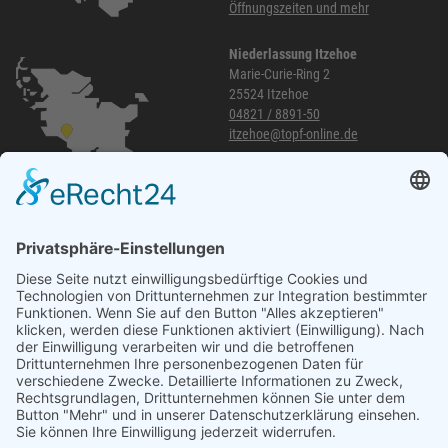
Öffnungszeiten und mehr
Niederlassung Itzehoe
Marie-Curie-Ring 2
25524 Itzehoe
04821 / 8891-50
itzehoe@topf-online.de
Öffnungszeiten und mehr
Niederlassung Glinde
Am alten Lokschuppen 9
21509 Glinde
040 / 21 04 04 04-04
glinde@topf-online.de
Öffnungszeiten und mehr