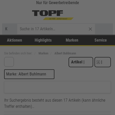
Nur für Gewerbetreibende
K
Aktionen
Highlights
Marken
Service
Sie befinden sich hier:
Marken
Albert Buhlmann
Artikel
|
|
Marke: Albert Buhlmann
Ihr Suchergebnis besteht aus diesen 17 Artikeln (kann ähnliche
Treffer enthalten)…