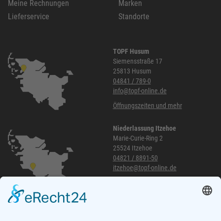
Meine Rechnungen
Marken
Lieferservice
Standorte
TOPF Husum
Siemensstraße 17
25813 Husum
04841 / 789-0
info@topf-online.de
Öffnungszeiten und mehr
Niederlassung Itzehoe
Marie-Curie-Ring 2
25524 Itzehoe
04821 / 8891-50
itzehoe@topf-online.de
Öffnungszeiten und mehr
Niederlassung Glinde
Am alten Lokschuppen 9