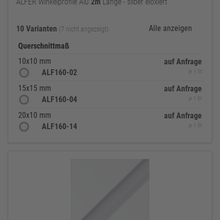
ALFER Winkelprofile Alu
2m
Länge - silber eloxiert
Alle anzeigen
10 Varianten
(7 nicht angezeigt)
Querschnittmaß
10x10 mm
auf Anfrage
ALF160-02
je 1 St
15x15 mm
auf Anfrage
ALF160-04
je 1 St
20x10 mm
auf Anfrage
ALF160-14
je 1 St