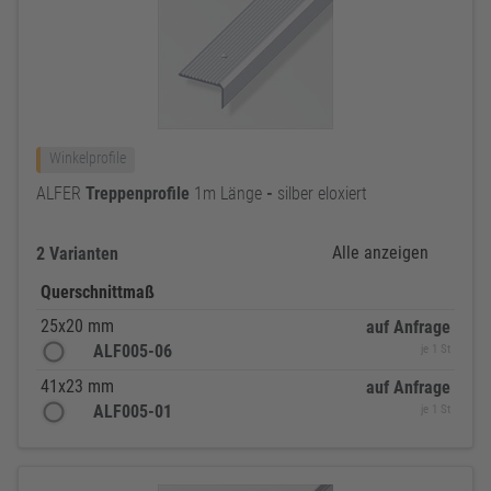
Winkelprofile
ALFER
Treppenprofile
1m Länge
-
silber eloxiert
Alle anzeigen
2 Varianten
Querschnittmaß
25x20 mm
auf Anfrage
ALF005-06
je 1 St
41x23 mm
auf Anfrage
ALF005-01
je 1 St