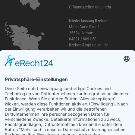
Öffnungszeiten und mehr
Niederlassung Itzehoe
Marie-Curie-Ring 2
25524 Itzehoe
04821 / 8891-50
itzehoe@topf-online.de
Öffnungszeiten und mehr
Niederlassung Glinde
Am alten Lokschuppen 9
21509 Glinde
040 / 21 04 04 04-04
glinde@topf-online.de
Öffnungszeiten und mehr