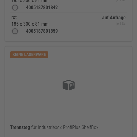
185 x 300 x 81 mm
je 1 St.
4005187801842
rot
auf Anfrage
185 x 300 x 81 mm
je 1 St.
4005187801859
KEINE LAGERWARE
Trennsteg
für Industriebox ProfiPlus ShelfBox