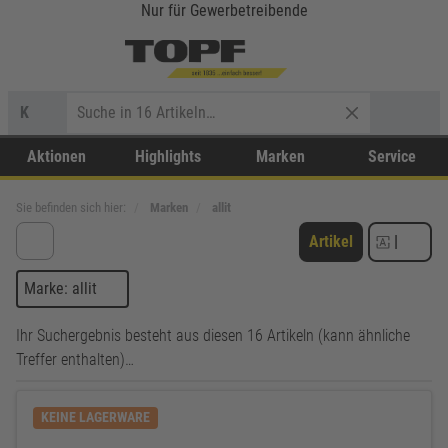
Nur für Gewerbetreibende
K
Aktionen
Highlights
Marken
Service
Sie befinden sich hier:
Marken
allit
Artikel
|
Marke: allit
Ihr Suchergebnis besteht aus diesen 16 Artikeln (kann ähnliche
Treffer enthalten)…
KEINE LAGERWARE