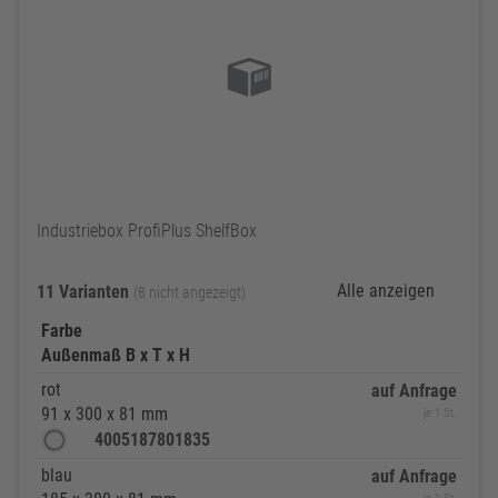
Industriebox ProfiPlus ShelfBox
Alle anzeigen
11 Varianten
(8 nicht angezeigt)
Farbe
Außenmaß B x T x H
rot
auf Anfrage
91 x 300 x 81 mm
je 1 St.
4005187801835
blau
auf Anfrage