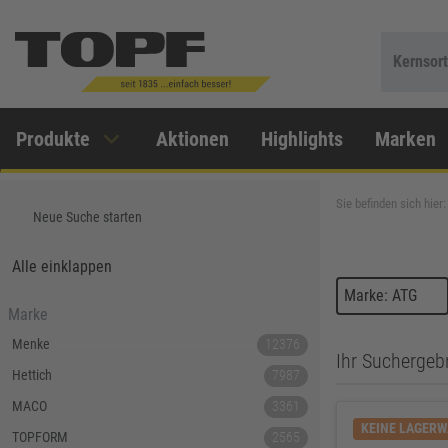
Kernsor
Produkte
Aktionen
Highlights
Marken
Sie befinden sich hier:
Neue Suche starten
Alle einklappen
Marke: ATG
Marke
Menke
12376
Ihr Suchergebn
Hettich
7987
MACO
3361
KEINE LAGER
TOPFORM
2565