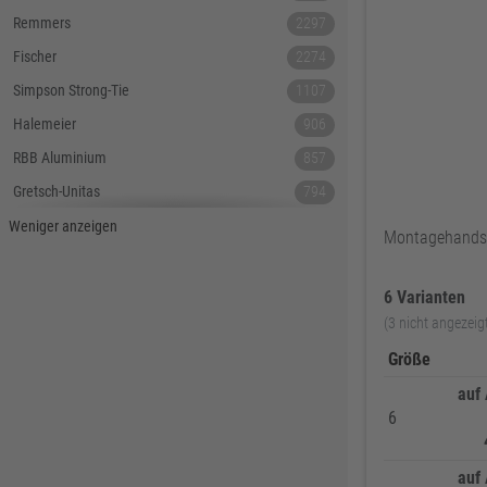
Remmers
2297
Fischer
2274
Simpson Strong-Tie
1107
Halemeier
906
RBB Aluminium
857
Gretsch-Unitas
794
Tecnamic
546
Weniger anzeigen
Montagehands
SIEGENIA
535
Dauby
447
6 Varianten
(3 nicht angezeig
Hoppe
379
Größe
Lamello
367
auf
Reyher
343
6
DELWO
325
Snickers
319
auf