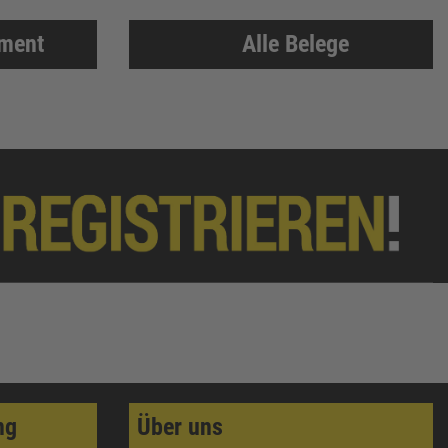
iment
Alle Belege
ng
Über uns