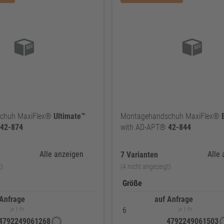
chuh MaxiFlex®
Ultimate™
Montagehandschuh MaxiFlex®
42-874
with AD-APT®
42-844
Alle anzeigen
Alle
7 Varianten
t)
(4 nicht angezeigt)
Größe
 Anfrage
auf Anfrage
6
je 1 Pr.
je 1 Pr.
4792249061268
4792249061503