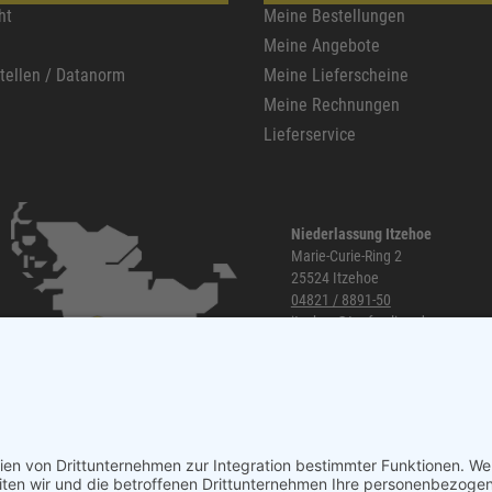
ht
Meine Bestellungen
Meine Angebote
stellen / Datanorm
Meine Lieferscheine
Meine Rechnungen
Lieferservice
Niederlassung Itzehoe
Marie-Curie-Ring 2
25524 Itzehoe
04821 / 8891-50
itzehoe@topf-online.de
Öffnungszeiten und mehr