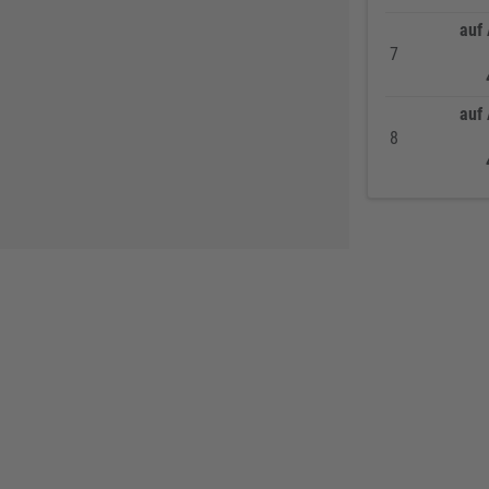
REICH
60
auf
Sikkens
58
7
Ejendals
58
ATG
57
auf
8
Lienemann
54
HSI
54
EIKO
50
Alfer Aluminium
49
Tesa
49
Bessey
48
Reebok
47
JUNIE
47
Löher
46
Ejot
46
HADRA
45