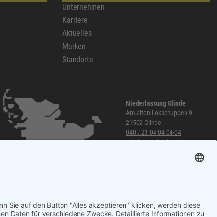
Unternehmen
Karriere
Aktuelles
Marken
Standorte
Niederlassung Glinde
Am alten Lokschuppen 9
21509 Glinde
040 / 21 04 04 04-04
glinde@topf-online.de
Öffnungszeiten und mehr