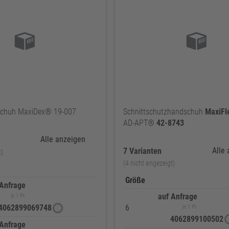
chuh MaxiDex® 19-007
Schnittschutzhandschuh
MaxiF
AD-APT®
42-8743
Alle anzeigen
Alle
7 Varianten
t)
(4 nicht angezeigt)
Größe
 Anfrage
auf Anfrage
je 1 Pr.
4062899069748
6
je 1 Pr.
4062899100502
 Anfrage