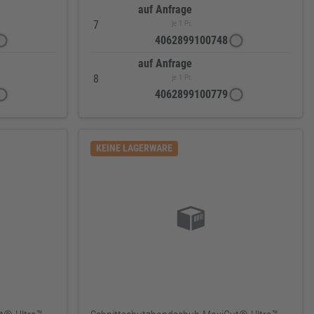
auf Anfrage
7
je 1 Pr.
4062899100748
auf Anfrage
8
je 1 Pr.
4062899100779
KEINE LAGERWARE