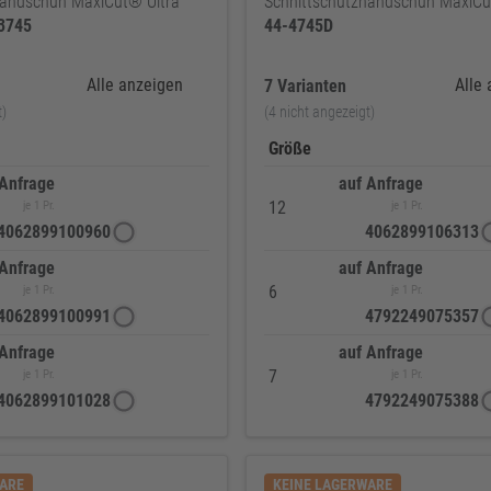
handschuh MaxiCut® Ultra™
Schnittschutzhandschuh MaxiCu
3745
44-4745D
Alle anzeigen
Alle
7 Varianten
t)
(4 nicht angezeigt)
Größe
 Anfrage
auf Anfrage
12
je 1 Pr.
je 1 Pr.
4062899100960
4062899106313
 Anfrage
auf Anfrage
6
je 1 Pr.
je 1 Pr.
4062899100991
4792249075357
 Anfrage
auf Anfrage
7
je 1 Pr.
je 1 Pr.
4062899101028
4792249075388
WARE
KEINE LAGERWARE