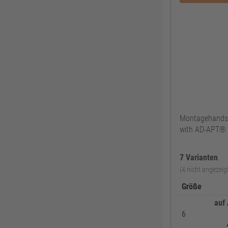
ThyssenKrupp
79
RUNNEX
78
DeWALT
74
Gutmann Bausysteme
71
EDE
70
Peder Nielsen Beslagfabrik
69
HECO
69
Montagehands
SANTOS
68
with AD-APT®
Silberspeer
65
MIRKA
65
7 Varianten
BS Rollen
63
(4 nicht angezeig
Facett
63
Größe
Soudal
61
auf
6
GEZE
61