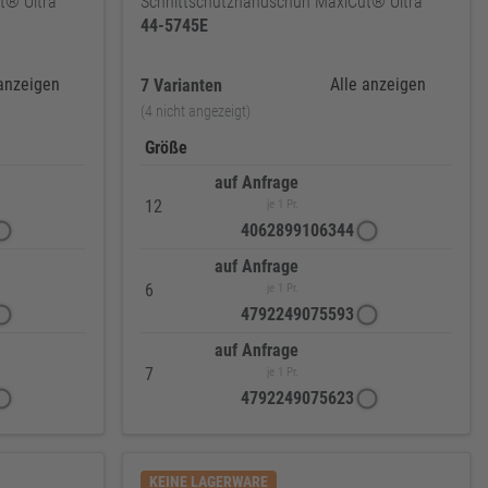
t® Ultra™
Schnittschutzhandschuh MaxiCut® Ultra™
44-5745E
 anzeigen
Alle anzeigen
7 Varianten
(4 nicht angezeigt)
Größe
auf Anfrage
12
je 1 Pr.
4062899106344
auf Anfrage
6
je 1 Pr.
4792249075593
auf Anfrage
7
je 1 Pr.
4792249075623
KEINE LAGERWARE