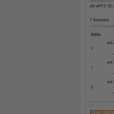
Schnittschutz
AD-APT®
52-
ABUS
137
Pollmann
125
7 Varianten
EDE Ware Einkaufsbüro Deutscher Eisenhändler GmbH
123
(4 nicht angezeig
Illbruck
117
Größe
Korntex
115
auf
Dunlop
114
6
Woelm
111
auf
Milwaukee
106
7
Wera
104
WICA
99
auf
DOM
99
8
Zweihorn
86
EuroTec
85
Mafell
80
KEINE LAGER