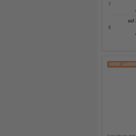
BKS
307
7
Bosch Professional
286
auf
Festool
225
8
KFV
224
SPAX
221
Makita
219
FORTIS
207
KEINE LAGER
Solid Gear
206
FORTIS Elements
192
Dresselhaus
188
Klaus-R. Falk GmbH Schleifmittel
174
U-Power
168
Knelsen
155
Simonswerk
147
FAMAG
137