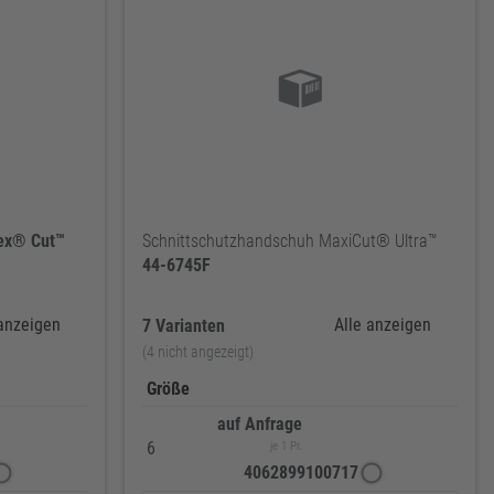
lex®
Cut™
Schnittschutzhandschuh MaxiCut® Ultra™
44-6745F
 anzeigen
Alle anzeigen
7 Varianten
(4 nicht angezeigt)
Größe
auf Anfrage
6
je 1 Pr.
4062899100717