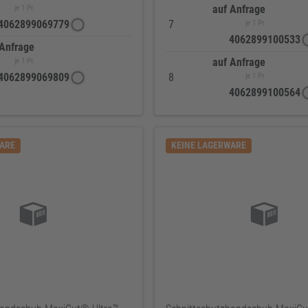
auf Anfrage
je 1 Pr.
4062899069779
7
je 1 Pr.
4062899100533
 Anfrage
auf Anfrage
je 1 Pr.
4062899069809
8
je 1 Pr.
4062899100564
WARE
KEINE LAGERWARE