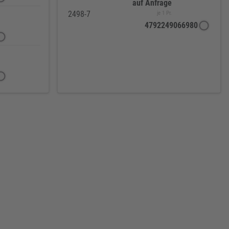
auf Anfrage
2498-7
je 1 Pr.
4792249066980