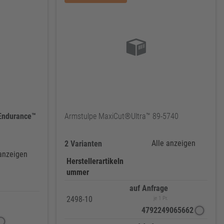
Endurance™
Armstulpe MaxiCut®Ultra™ 89-5740
Alle anzeigen
2 Varianten
 anzeigen
Herstellerartikeln
ummer
auf Anfrage
2498-10
je 1 Pr.
4792249065662