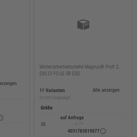
Wintersicherheitsstiefel Magnus® Profi 2,
S3S CI FO LG SR ESD
 anzeigen
Alle anzeigen
11 Varianten
(8 nicht angezeigt)
Größe
auf Anfrage
38
je 1 Pr.
4031783019077