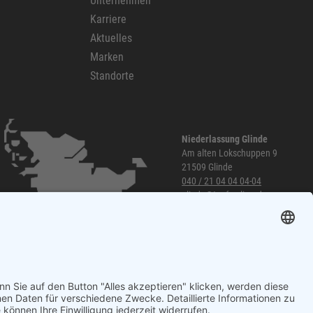
Unternehmen
Karriere
Aktuelles
Marken
Standorte
Niederlassung Glinde
Am alten Lokschuppen 9
21509 Glinde
040 / 21 04 04 04-04
glinde@topf-online.de
Öffnungszeiten und mehr