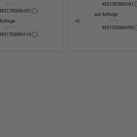
4031783006381
je 1 Pr.
4031783006107
auf Anfrage
 Anfrage
40
je 1 Pr.
4031783006398
je 1 Pr.
4031783006114