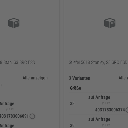
8 Stan, S3 SRC ESD
Stiefel 5618 Stanley, S3 SRC ESD
Alle anzeigen
Alle
3 Varianten
t)
Größe
auf Anfrage
 Anfrage
38
je 1 Pr.
4031783006374
je 1 Pr.
4031783006091
auf Anfrage
 Anfrage
39
je 1 Pr.