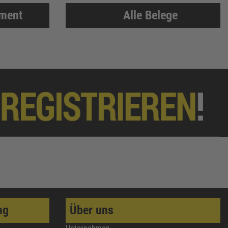
iment
Alle Belege
ng
Über uns