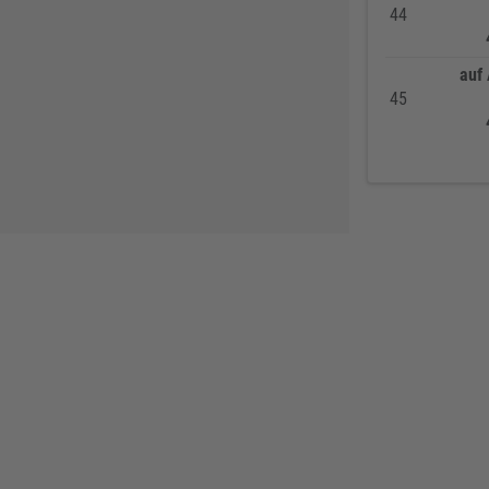
BKS
307
44
Bosch Professional
286
auf
Festool
225
45
KFV
224
SPAX
221
Makita
219
FORTIS
207
Solid Gear
206
FORTIS Elements
192
Dresselhaus
188
Klaus-R. Falk GmbH Schleifmittel
174
U-Power
168
Knelsen
155
Simonswerk
147
FAMAG
137