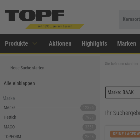
Kernsor
Produkte
Aktionen
Highlights
Marken
Sie befinden sich hier:
Neue Suche starten
Alle einklappen
Marke: BAAK
Marke
Menke
12376
Ihr Suchergebn
Hettich
7987
MACO
3361
KEINE LAGER
TOPFORM
2565