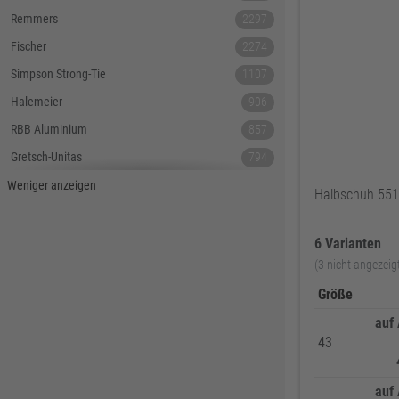
Remmers
2297
Fischer
2274
Simpson Strong-Tie
1107
Halemeier
906
RBB Aluminium
857
Gretsch-Unitas
794
Tecnamic
546
Weniger anzeigen
Halbschuh 551
SIEGENIA
535
Dauby
447
6 Varianten
(3 nicht angezeig
Hoppe
379
Größe
Lamello
367
auf
Reyher
343
43
DELWO
325
Snickers
319
auf