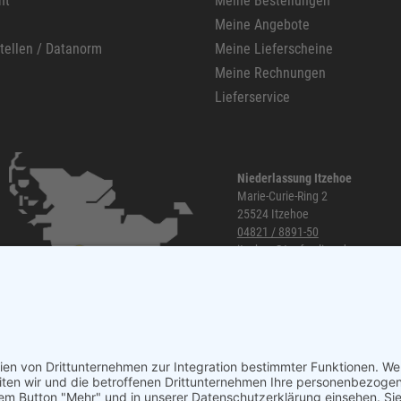
ht
Meine Bestellungen
Meine Angebote
stellen / Datanorm
Meine Lieferscheine
Meine Rechnungen
Lieferservice
Niederlassung Itzehoe
Marie-Curie-Ring 2
25524 Itzehoe
04821 / 8891-50
itzehoe@topf-online.de
Öffnungszeiten und mehr