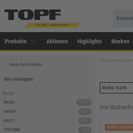
Kernsor
Produkte
Aktionen
Highlights
Marken
Sie befinden sich hier:
Neue Suche starten
Alle einklappen
Marke: Barth
Marke
Menke
12376
Ihre Suchanfra
Hettich
7987
MACO
3361
KEINE LAGER
TOPFORM
2565