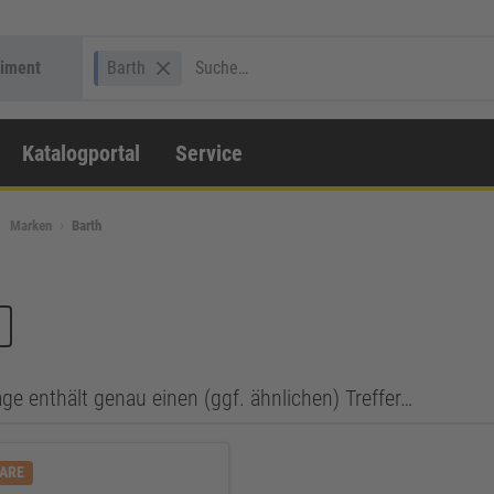
timent
Barth
Katalogportal
Service
Marken
Barth
ge enthält genau einen (ggf. ähnlichen) Treffer…
WARE