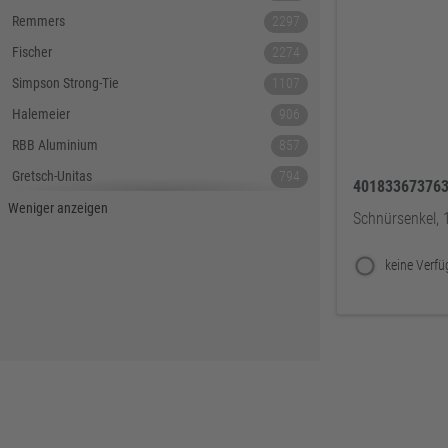
Remmers
2297
Fischer
2274
Simpson Strong-Tie
1107
Halemeier
906
RBB Aluminium
857
Gretsch-Unitas
794
40183367376
Tecnamic
546
Weniger anzeigen
Schnürsenkel, 
SIEGENIA
535
Dauby
447
Hoppe
379
Lamello
367
Reyher
343
DELWO
325
Snickers
319