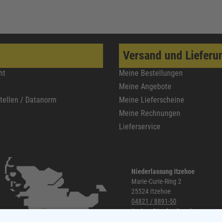
Versand und Lieferu
ht
Meine Bestellungen
Meine Angebote
stellen / Datanorm
Meine Lieferscheine
Meine Rechnungen
Lieferservice
Niederlassung Itzehoe
Marie-Curie-Ring 2
25524 Itzehoe
04821 / 8891-50
itzehoe@topf-online.de