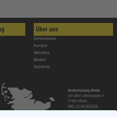
ng
Über uns
Unternehmen
Karriere
Aktuelles
Marken
Standorte
Niederlassung Glinde
Am alten Lokschuppen 9
21509 Glinde
040 / 21 04 04 04-04
glinde@topf-online.de