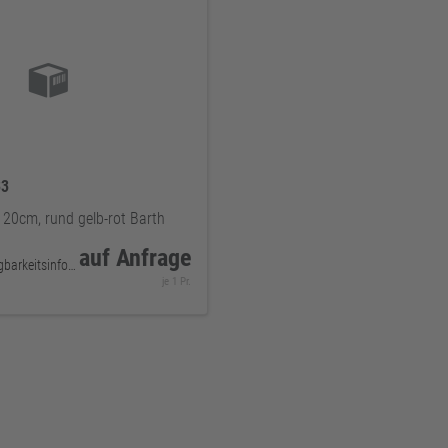
33
120cm, rund gelb-rot Barth
auf Anfrage
keine Verfügbarkeitsinformationen
je 1 Pr.