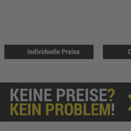
BKS
307
Bosch Professional
286
Festool
225
KFV
224
SPAX
221
Makita
219
Individuelle Preise
C
FORTIS
207
Solid Gear
206
FORTIS Elements
192
Dresselhaus
188
Klaus-R. Falk GmbH Schleifmittel
174
U-Power
168
Knelsen
155
Simonswerk
147
FAMAG
137