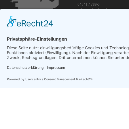
04841 / 789-0
Soudal
61
info@topf-online.de
GEZE
61
Öffnungszeiten und mehr
REICH
60
Sikkens
58
Ejendals
58
ATG
57
Lienemann
54
HSI
54
EIKO
50
WhatsApp
Alfer Aluminium
49
Tesa
49
Bessey
48
Reebok
47
JUNIE
47