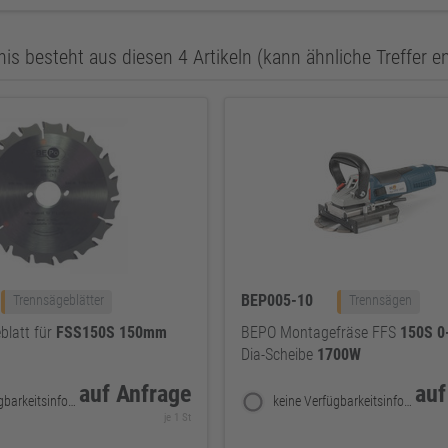
is besteht aus diesen 4 Artikeln (kann ähnliche Treffer e
BEP005-10
Trennsägeblätter
Trennsägen
latt für
FSS150S
150mm
BEPO Montagefräse FFS
150S
0
Dia-Scheibe
1700W
auf Anfrage
auf
keine Verfügbarkeitsinformationen
keine Verfügbarkeitsinformationen
je 1 St