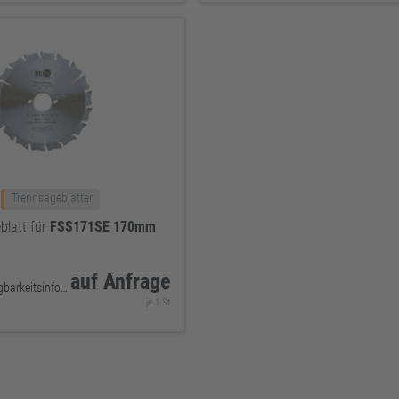
Trennsägeblätter
latt für
FSS171SE
170mm
auf Anfrage
keine Verfügbarkeitsinformationen
je 1 St