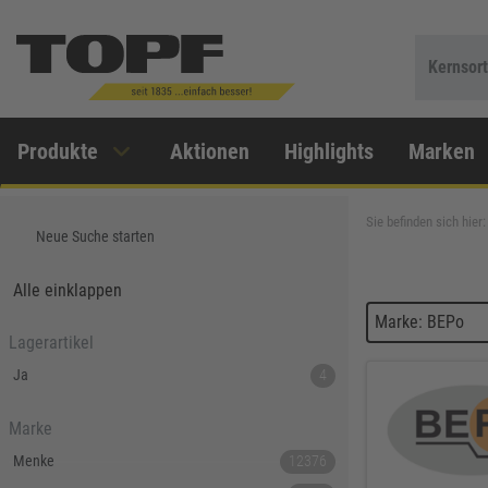
Kernsor
Produkte
Aktionen
Highlights
Marken
Sie befinden sich hier:
Neue Suche starten
Alle einklappen
Marke: BEPo
Lagerartikel
Ja
4
Marke
Menke
12376