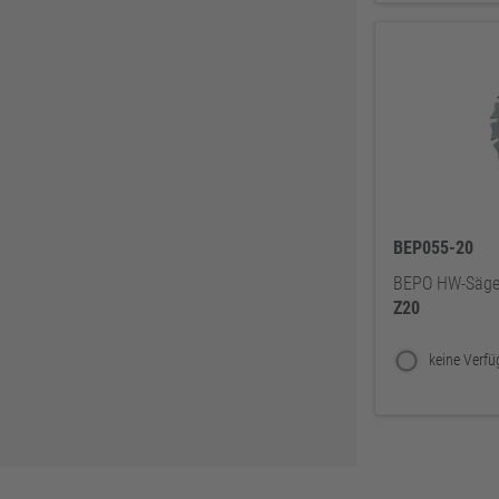
DELWO
325
Snickers
319
BKS
307
Bosch Professional
286
Festool
225
KFV
224
SPAX
221
BEP055-20
Makita
219
BEPO HW-Sägeb
Z20
FORTIS
207
Solid Gear
206
FORTIS Elements
192
Dresselhaus
188
Klaus-R. Falk GmbH Schleifmittel
174
U-Power
168