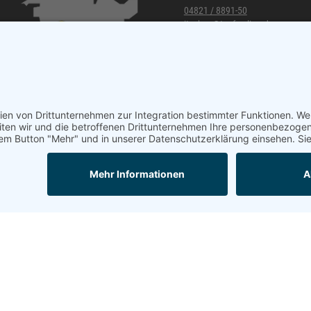
04821 / 8891-50
itzehoe@topf-online.de
Öffnungszeiten und mehr
Mail
Anrufen
Impressum
AGB
Datenschutzerklärung
Mobil-Version