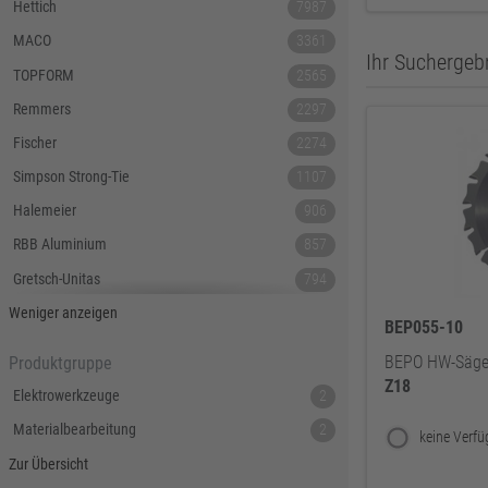
Hettich
7987
MACO
3361
Ihr Suchergebn
TOPFORM
2565
Remmers
2297
Fischer
2274
Simpson Strong-Tie
1107
Halemeier
906
RBB Aluminium
857
Gretsch-Unitas
794
Tecnamic
546
Weniger anzeigen
BEP055-10
SIEGENIA
535
BEPO HW-Sägeb
Produktgruppe
Dauby
447
Z18
Elektrowerkzeuge
2
Hoppe
379
Materialbearbeitung
2
Lamello
367
Zur Übersicht
Reyher
343