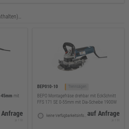
nthalten)…
BEP010-10
Trennsägen
-45mm
mit
BEPO Montagefräse drehbar mit EckSchnitt
FFS 171 SE 0-55mm mit Dia-Scheibe 1900W
 Anfrage
auf Anfrage
keine Verfügbarkeitsinformationen
je 1 St
je 1 St