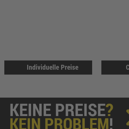
Knelsen
155
Simonswerk
147
FAMAG
137
ABUS
137
Pollmann
125
EDE Ware Einkaufsbüro Deutscher Eisenhändler GmbH
123
Illbruck
117
Individuelle Preise
C
Korntex
115
Dunlop
114
Woelm
111
Milwaukee
106
Wera
104
WICA
99
DOM
99