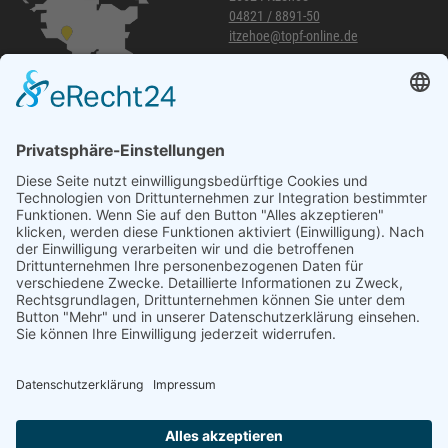
04821 / 8891-50
itzehoe@topf-online.de
Öffnungszeiten und mehr
Niederlassung Glinde
Am alten Lokschuppen 9
21509 Glinde
040 / 21 04 04 04-04
glinde@topf-online.de
Öffnungszeiten und mehr
Impressum
AGB
Datenschutzerklärung