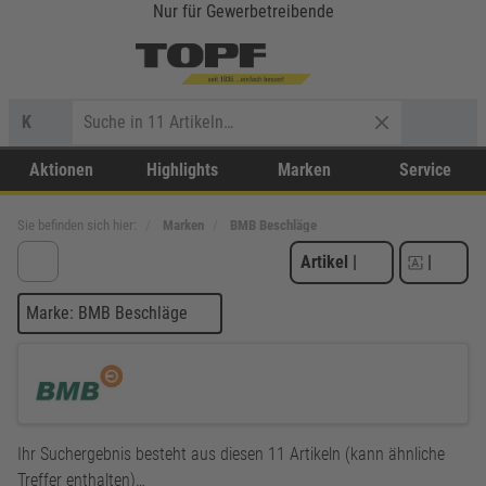
Nur für Gewerbetreibende
K
Aktionen
Highlights
Marken
Service
Sie befinden sich hier:
Marken
BMB Beschläge
Artikel
|
|
Marke: BMB Beschläge
Ihr Suchergebnis besteht aus diesen 11 Artikeln (kann ähnliche
Treffer enthalten)…