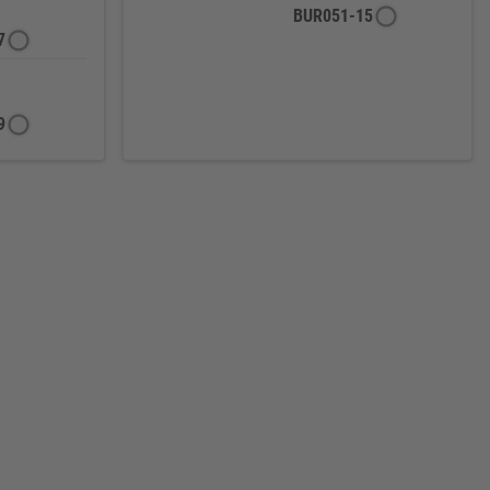
BUR051-15
7
9