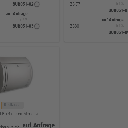
BUR051-02
ZS 77
je 1 St
BUR051-0
auf Anfrage
auf Anfrage
je 1 St
BUR051-03
ZS80
je 1 St
BUR051-0
Briefkästen
l Briefkasten Modena
auf Anfrage
keine Verfügbarkeitsinformationen