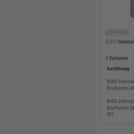
Soudal
61
GEZE
61
REICH
60
Briefkästen
Sikkens
58
BURG
Edelstah
Ejendals
58
ATG
57
2 Varianten
Lienemann
54
Ausführung
HSI
54
BURG Edelsta
EIKO
50
Briefkasten
Alfer Aluminium
49
Tesa
49
BURG Edelsta
Briefkasten 
Bessey
48
SET
Reebok
47
JUNIE
47