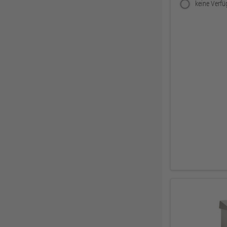
Zweihorn
86
EuroTec
85
Mafell
80
ThyssenKrupp
79
RUNNEX
78
DeWALT
74
Gutmann Bausysteme
71
EDE
70
Peder Nielsen Beslagfabrik
69
HECO
69
SANTOS
68
Silberspeer
65
MIRKA
65
BS Rollen
63
Facett
63