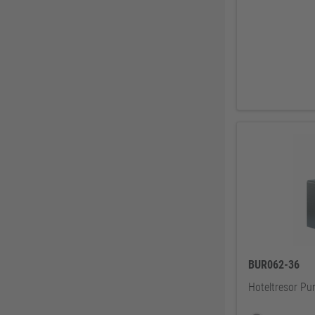
Knelsen
155
Simonswerk
147
FAMAG
137
ABUS
137
Pollmann
125
EDE Ware Einkaufsbüro Deutscher Eisenhändler GmbH
123
Illbruck
117
Korntex
115
Dunlop
114
Woelm
111
Milwaukee
106
Wera
104
BUR062-36
WICA
99
Hoteltresor Pur
DOM
99