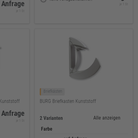
 Anfrage
je 1 St
je 1 St
Briefkästen
Kunststoff
BURG Briefkasten Kunststoff
 Anfrage
Alle anzeigen
2 Varianten
je 1 St
Farbe