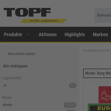
Kernsor
Produkte
Aktionen
Highlights
Marken
Sie befinden sich hier:
Neue Suche starten
Alle einklappen
Marke: Burg Wä
Lagerartikel
Ja
25
Marke
Menke
12376