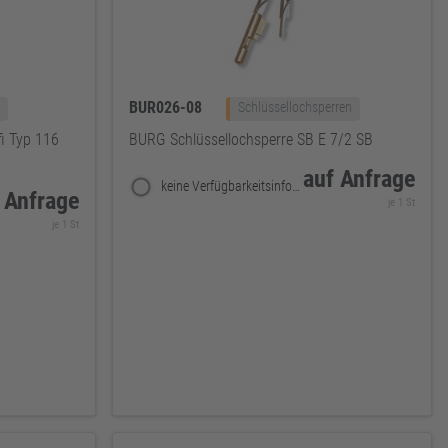
BUR026-08
Schlüssellochsperren
i Typ 116
BURG Schlüssellochsperre SB E 7/2 SB
auf Anfrage
keine Verfügbarkeitsinformationen
 Anfrage
je 1 St
je 1 St