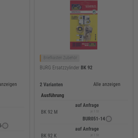
Briefkasten Zubehör
BURG Ersatzzylinder
BK
92
 anzeigen
Alle anzeigen
2 Varianten
Ausführung
auf Anfrage
BK 92 M
je 1 St
BUR051-14
6
auf Anfrage
BK 92 K
je 1 St