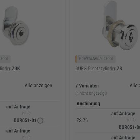
behör
Briefkasten Zubehör
linder
ZBK
BURG Ersatzzylinder
ZS
Alle anzeigen
Alle
7 Varianten
(4 nicht angezeigt)
Ausführung
auf Anfrage
auf Anfrage
je 1 St
BUR051-01
ZS 76
je 1 St
BUR051-0
auf Anfrage
auf Anfrage
je 1 St