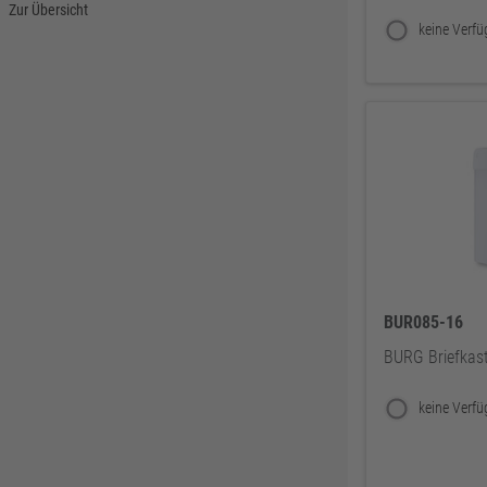
Zur Übersicht
DELWO
325
Snickers
319
BKS
307
Bosch Professional
286
Festool
225
KFV
224
SPAX
221
Makita
219
FORTIS
207
BUR085-16
Solid Gear
206
BURG Briefkas
FORTIS Elements
192
Dresselhaus
188
Klaus-R. Falk GmbH Schleifmittel
174
U-Power
168