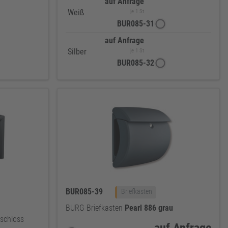
auf Anfrage
Weiß
je 1 St
BUR085-31
auf Anfrage
Silber
je 1 St
BUR085-32
BUR085-39
Briefkästen
BURG Briefkasten
Pearl
886
grau
kschloss