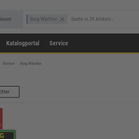
timent
Burg Wächter
Katalogportal
Service
Marken
Burg Wächter
chter