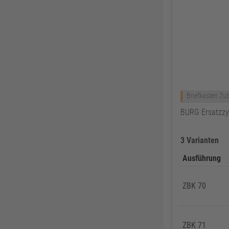
Löher
46
Ejot
46
HADRA
45
PRO CLIMA
45
3M
43
FEIN
43
Briefkasten Zu
Klingspor
41
BURG Ersatzzy
Asatex
41
NÖLLE Profi-Brush
41
3 Varianten
Prebena
41
Ausführung
RIEGLER
40
Aircraft
39
ZBK 70
KIP
39
ELORA
38
ZBK 71