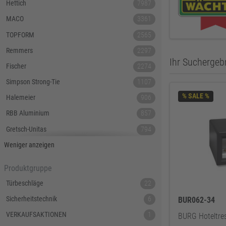
Hettich
7987
MACO
3361
TOPFORM
2565
Remmers
2297
Ihr Suchergebn
Fischer
2274
Simpson Strong-Tie
1107
% SALE %
Halemeier
906
RBB Aluminium
857
Gretsch-Unitas
794
Tecnamic
546
Weniger anzeigen
SIEGENIA
535
Produktgruppe
Dauby
447
Türbeschläge
22
Hoppe
379
Sicherheitstechnik
6
BUR062-34
Lamello
367
VERKAUFSAKTIONEN
1
BURG Hoteltres
Reyher
343