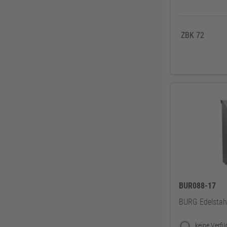
Honeywell KCL
38
Trelleborg
37
Lupriflex
36
ZBK 72
AGS-systems
36
KNIPEX
36
Engel
35
Paslode
35
WEICON
35
Bahco
32
UPAT
32
STANLEY
32
Vormann
32
BUR088-17
Burg Wächter
0
BURG Edelstah