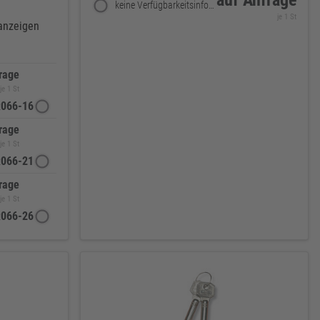
auf Anfrage
keine Verfügbarkeitsinformationen
je 1 St
 anzeigen
rage
je 1 St
066-16
rage
je 1 St
066-21
rage
je 1 St
066-26