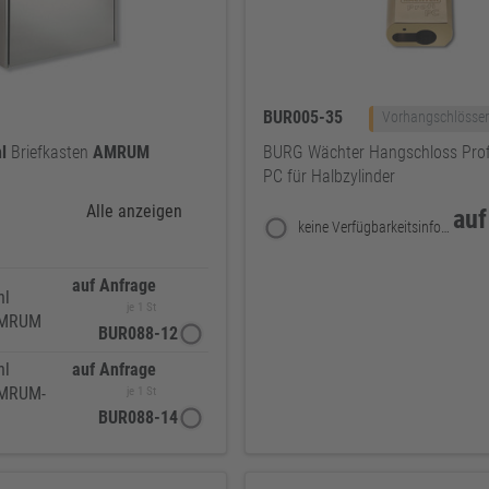
BUR005-35
Vorhangschlösser
l
Briefkasten
AMRUM
BURG Wächter Hangschloss Prof
PC für Halbzylinder
Alle anzeigen
auf
keine Verfügbarkeitsinformationen
auf Anfrage
hl
je 1 St
 AMRUM
BUR088-12
hl
auf Anfrage
AMRUM-
je 1 St
BUR088-14