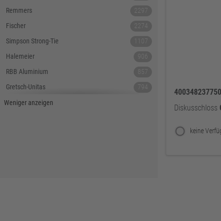
Remmers
2297
Fischer
2274
Simpson Strong-Tie
1107
Halemeier
906
RBB Aluminium
857
Gretsch-Unitas
794
40034823775
Tecnamic
546
Weniger anzeigen
Diskusschloss
SIEGENIA
535
Dauby
447
Hoppe
379
Lamello
367
Reyher
343
DELWO
325
Snickers
319