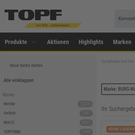
Kernsor
Produkte
Aktionen
Highlights
Marken
Sie befinden sich hier:
Neue Suche starten
Alle einklappen
Marke: BURG-
Marke
Menke
12376
Ihr Suchergebn
Hettich
7987
MACO
3361
KEINE LAGER
TOPFORM
2565