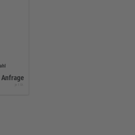
ahl
 Anfrage
je 1 St.