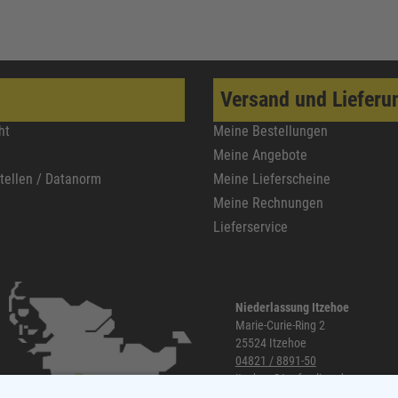
Versand und Lieferu
ht
Meine Bestellungen
Meine Angebote
stellen / Datanorm
Meine Lieferscheine
Meine Rechnungen
Lieferservice
Niederlassung Itzehoe
Marie-Curie-Ring 2
25524 Itzehoe
04821 / 8891-50
itzehoe@topf-online.de