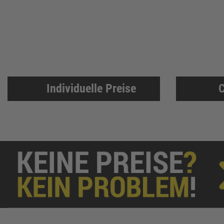
BKS
307
Bosch Professional
286
Festool
225
KFV
224
SPAX
221
Makita
219
Individuelle Preise
C
FORTIS
207
Solid Gear
206
FORTIS Elements
192
Dresselhaus
188
Klaus-R. Falk GmbH Schleifmittel
174
U-Power
168
Knelsen
155
Simonswerk
147
FAMAG
137