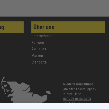
ng
Über uns
Unternehmen
Karriere
Aktuelles
Marken
Standorte
Niederlassung Glinde
Am alten Lokschuppen 9
21509 Glinde
040 / 21 04 04 04-04
glinde@topf-online.de