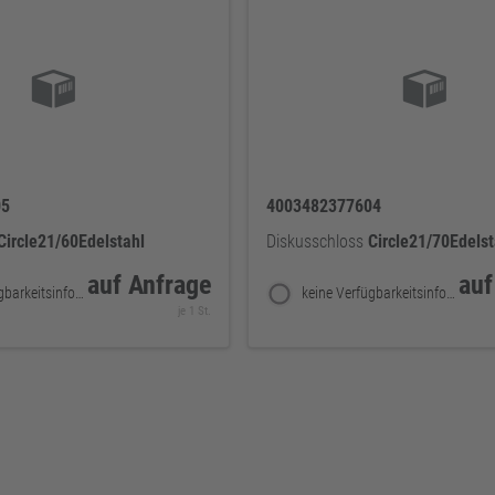
05
4003482377604
Circle21/60Edelstahl
Diskusschloss
Circle21/70Edelst
auf Anfrage
auf
keine Verfügbarkeitsinformationen
keine Verfügbarkeitsinformationen
je 1 St.