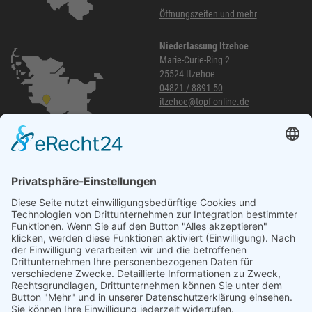
Öffnungszeiten und mehr
Niederlassung Itzehoe
Marie-Curie-Ring 2
25524 Itzehoe
04821 / 8891-50
itzehoe@topf-online.de
Öffnungszeiten und mehr
Niederlassung Glinde
Am alten Lokschuppen 9
21509 Glinde
040 / 21 04 04 04-04
glinde@topf-online.de
Öffnungszeiten und mehr