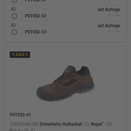
42
auf Anfrage
POT050-52
je 1 Paar
43
auf Anfrage
POT050-53
je 1 Paar
% SALE %
POT020-41
CANADIANLINE
Sicherheits-Halbschuh
"CL
Nepal"
- S3 -
Braun - Gr. 41