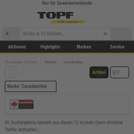
Nur für Gewerbetreibende
K
Aktionen
Highlights
Marken
Service
Sie befinden sich hier:
Marken
Canadianline
Artikel
|
Marke: Canadianline
Ihr Suchergebnis besteht aus diesen 12 Artikeln (kann ähnliche
Treffer enthalten)…