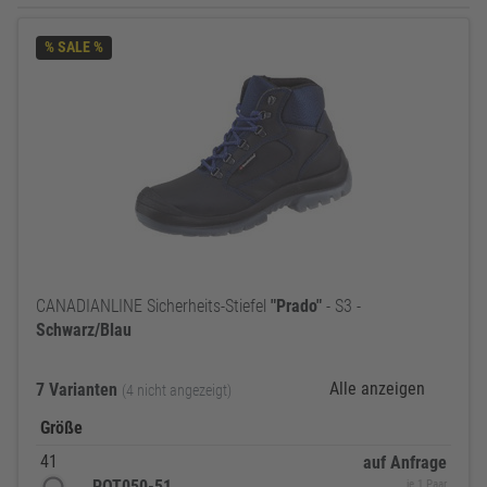
% SALE %
CANADIANLINE Sicherheits-Stiefel
"Prado"
- S3 -
Schwarz/Blau
Alle anzeigen
7 Varianten
(4 nicht angezeigt)
Größe
41
auf Anfrage
POT050-51
je 1 Paar